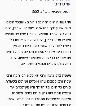
שיכורים
דפוס ויניציאה, שי"ב 1552
מה נשתנה היום הזה מכל הימים? שבכל הימים
פעם אנו עוסקין במלאכה ופעם אנו אוכלין, היום
הזה כולו אכילה ושתיה. שבכל הימים אנו שותים
מים או שיכר בלי יין, היום הזה כולו יין. שבכל
הימים לחם לבב אנוש יסעד, היום הזה אין
פחות בישראל בלי סעודת מלכים. שבכל הימים
אנו אוכלים כדי שובע ושותים לצימאון, היום
הזה כולנו זוללים וסובאים ושיכורים.
מעשה ברבי גרגרן ורבי יינא סבא ורבי חמרן ורבי
שכרן ורבי בקבוק שהיו אוכלים ושותים בסעודת
פורים כל היום וכל הלילה והיו משתכרים. עד
שנפלו תחת השולחן וכוסם בידם. ולמחרת
מצאום תלמידיהם מתגוללים זה על זה. ואמרו:
"רבותינו, הגיע זמן פת של שחרית."