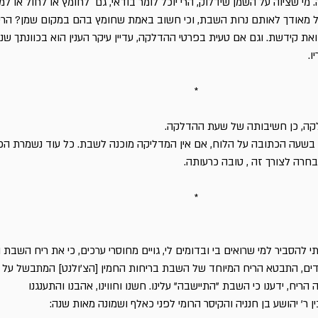
מי שציוה על השמן שידלוק, הרי יוכל לומר בודאי, גם לחומץ או לחול או למ
כל מאודך לאותם נרות השבת, וכי חשוב באמת שחומץ בהם במקום שמן? הרי
ת קידשת. וגם אם טעית בפרטי ההדלקה, עדיין עיקר הענין הוא בכוונתך שנ
ו.
*
ה, כן חשיבותה של שעת ההדלקה.
 בשעה הכתובה על הלוח, אם אין המדליקה מוכנה לשבת. כל עוד נשמרת הכו
חרה לצורך זה , טובה כרעותה.
*
י להסביר למי שרואים בי ובדומים לי, גויים מחוסרי ערכים, כי את ריח השבת 
ילדים, התבטא הריח המיוחד של השבת בריחות החמין [הצ'ולנט] המתבשל על 
ריח, ידענו כי השבת "התיישבה" עלינו. חשנו וחווינו, אהבנו והתענגנו
 ר' יהושע בן חנניה והקיסר הרומי לפני כאלף ושמונה מאות שנה: