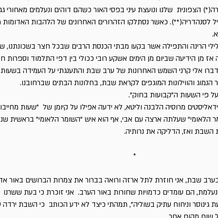
ה(*) הצפונית שלנו ונועצת עיני בפסי האור כשהם דוהים ונעלמים מאחורי גג
ל לסנהדריה(**). כאשר נסתלקו הזהרורים האחרונים של הלהבות האדומות 
.
לילי הרינה והתפילה אשר בקעו מבתי הכנסת הרבים שבכל חצר בשכונתנו, ש
 אז מן הידיעה שביום מן הימים אשקע רובי ככולי בין דפי התלמוד וספרות חכ
דברו אלי קרני השמש האחרונות של ערב שבת והתענגתי על העמידה בשעות
ר הנמוג והווילונות המוגפים לקראת שבת, בחלונות הבתים שברחובנו.
ל פי השעות ה"קבועות בחוק".
דאליסטים מרוסיה הלבנה וליטא, לא ידעה אפילו על קיומן של "שעות מחייבו
מר הלאומי" שעלתה ארצה עם אבי, אף הוא איש "השומר הלאומי" בראשית שנו
 השבת ואז, הדליקה את נרותיה.
*
רב שבת, אני חוזרת לתל ארזה ורואה בברור את צמרות הברושים באור א
נעלמת, הם עומדים כדמויות שחורות באור הערב. אני זוכרת כי בעת ששרנו 
גינוסר וניחוח עתיק בשוליה", תמהתי כיצד לא ידע הכותב כי השבת ירדה 
ושלים ולא על שום מקום אחר.