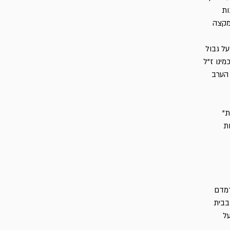
ות
מקצה
על גבול
מינו ז"ל
 הערב
ת"
ת
דמדם
בבית
על