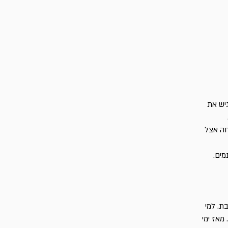
גיש את
חה אצל
מים.
ת. למי
מאז ימי