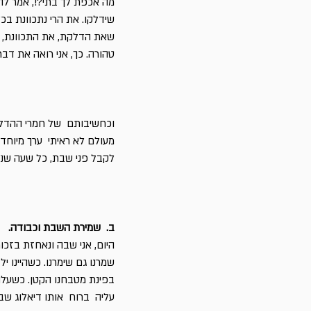
מה אכפת לך בתי?!, אמר לה. 
שידלקו. את הרי נתכוונת ב
שאת הדלקת, את התכוונת, וא
טהורה. כך, אני רואה את דברי
וכחשיבותם של חמרי ההדלק
מעולם לא ראיתי ערך מיוחד
לקבל פני שבת, כל שעה שנב
ב. שמירת השבת וכבודה.
היום, אני שבה ונאחזת בזכות
שמרנו גם שימרנו. כשהיינו 
בפינת מטבחנו הקטן. כשעלה ה
עליה ברוח אותו דיאלוג שבין