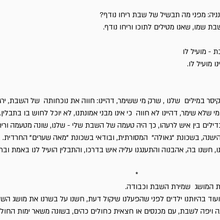
נניה: מפני מה תבשיל של שבת ריחו נודף?
בת שמו, שאנו מטילים לתוכו וריחו נודף.
 - מועיל לו
 מועיל לו.
קיסר במילים שלנו , שרק מי ששימר, דהיינו: חווה את נוכחותה של השבת, יר
מי שלא שימר, דהיינו לא חווה כי אינו מבני אמונתנו, לא יוכל לחוש בו בתבלין.
דילים בין איש לרעהו, כך היה טעמה של השבת שלי - שלנו, שונה מטעמה ורי
הישנה, בשכונת "גאולה" המסורתית, ובודאי בשכונת "מאה שערים" החרדית.
ו, חשנו בה, אהבנוה והתענגנו עליה איש בדרכו, והתבלין הועיל לנו באמת ובת
*
בנת המושג שמירת השבת וכבודה.
 ועוד בהיותנו ילדים לפני שהפעלנו שיקול דעת, חשנו על בשרנו את מושג השב
 ויפה לשבת, עם מכנסים או חצאית כחולים כהים, בשונה משאר ימות החול. 