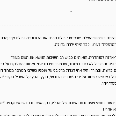
*
 - - - - - - - - - - - - - - - - - - - - - - - - - - - - - - - - - - - - - - - - - - - - 
 הייתה בשימוש המילה "מרפסת". כולנו הכרנו את הגזוזטרה, וכולנו אף עמדנו א
"מרפסת" לעירנו, כבר הייתי ילדה גדולה.
ל-ארזה לסנהדריה, הוא היום כביש רב חשיבות הנושא את השם מעורר
 היה זה שביל לא רחב במיוחד, שבמורדותיו היו אחי ואחותי מחליקים על סק
ם בריצה, ובמורדו היה אחי הגדול מרכיבני על אופניו כשלבי מפרפר מפחד הי
יל באספלט שחור על ידי ה"מכבש הכובש", הקיץ הקץ על השביל הקרוי: "הי
נהדריה".
 ידעתי בחושי שאת נרות השבת שלי אדליק רק כאשר תרד השמש וקרניה "ישח
 אחרי !
וצה לדעת את שעות כניסת השבת הפורמליות על פי סייגי ההלכה או את חלוקת