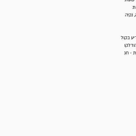
ת
 נקיה
יע בקול
ודלקו
 - חג