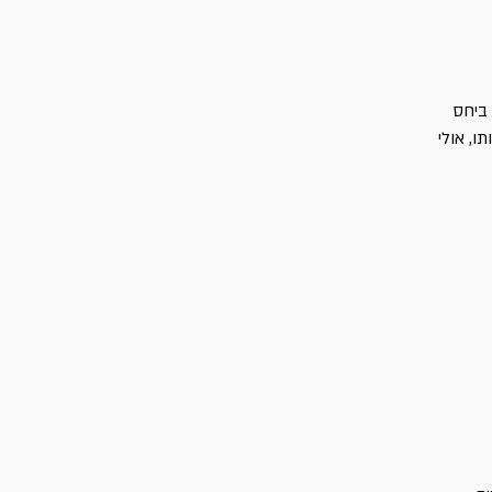
 ביחס
ו, אולי