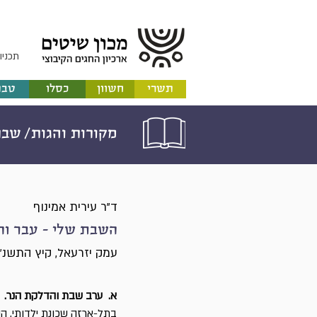
תכניו
תשרי
חשוון
כסלו
טבת
מקורות והגות/
שבת
ד"ר עירית אמינוף
השבת שלי - עבר והו
עמק יזרעאל, קיץ התשנ"
א. ערב שבת והדלקת הנר.
בתל-ארזה שכונת ילדותי, ה