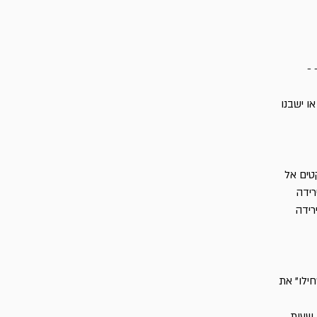
- -
ו ישבנו
טים אל
רידה
רידה
ילו" את
 שעות