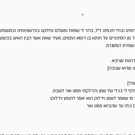
המלכה]
*
תינו ובחיי חכמינו ז"ל, ברור לי שמאז ומעולם נחלקנו בפרשנויותינו ובמעשינו
 מן הסיפורים על חנינא בן דוסא התמים, מעיד שאת אשר הבין האיש בפשטות
ל שמירת המסגרת.
הוות עציבא.
 שהיא עצובה]
י עציבת?
ת?]
לף לי בכלי של שמן והדלקתי ממנו אור לשבת.
מי שאמר לשמן וידלוק הוא יאמר לחומץ וידלוק!
ם כולו עד שהביאו ממנו אור
דלה.