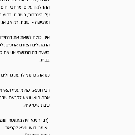
ההדלקה על פי מרחבי חיפה 
על הצמרות, כשביתי רחוץ נק
ומרגישה - שבת. רק אז, אנ
איני יכולה לשאת את ה"חידו
הרמקולים הצורם אוזניים, ל
בשעה בה הרגשתי אני את כנ
בבית.
כנראה, כוונתי לדעת גדולים 
רבי חנינא, קא מיעטף וקאי 
אמר: בואו ונצא לקראת שבת
שבת קיט' ע"א.
[רבי חנינא היה מתעטף ועו
ואומר: בואו ונצא לקראת