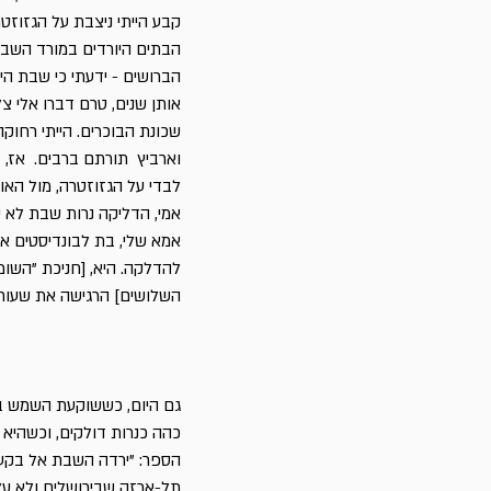
קבע הייתי ניצבת על הגזוזטר
הבתים היורדים במורד השבי
הברושים - ידעתי כי שבת היא
אותן שנים, טרם דברו אלי צ
שכונת הבוכרים. הייתי רחוקה
וארביץ תורתם ברבים. אז, 
לבדי על הגזוזטרה, מול האו
אמי, הדליקה נרות שבת לא ע
אמא שלי, בת לבונדיסטים אי
להדלקה. היא, [חניכת "השו
השלושים] הרגישה את שעות
גם היום, כששוקעת השמש בע
כהה כנרות דולקים, וכשהיא 
הספר: "ירדה השבת אל בקעת 
תל-ארזה שביר