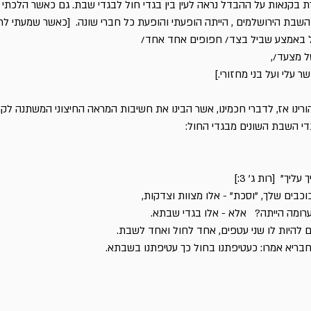
מרת בקנאות על ההבדל נראה לעין בין בגדי חול לבגדי שבת. גם כאשר הלכתי 
השבת הירושלמים , הייתה הופעתי והופעת כל חברי שונה. [כאשר שמעתי לר
יל באמצע שביל בצד/ חפופים אחד אחד/
של מצעד/,
ר עלי ועל בני מחזורי.]
 הורינו אז, לדברי חכמינו, אשר הבינו את חשיבות המראה החיצוני המשתנה לק
גדי השבת השונים מבגדי החול:
יך" [רות ג' 3:]
כבים שלך, "וסכת" - אלו מצוות וצדקות,
 ערומה הייתה? אלא - אלו בגדי שבתא.
דם להיות לו שני עטפים, אחד לחול ואחד לשבת.
חבריא אמרו: כעטיפתנו בחול כך עטיפתנו בשבתא.