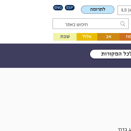
ENG
ESP
לתרומה
ILS (
וז
אב
אלול
שבת
כל המקורות
. בדרך