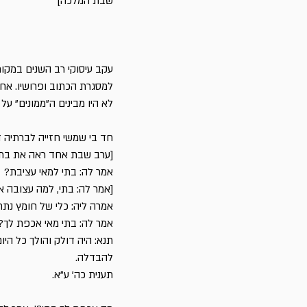
שבת 
עקב עיסוקי רב השנים במקורו
למסגרת הכתוב ופרושיו. אחד
לא היו מבינים ה"ממונים" ע
חד בי שמשי חזייה לברתיה ד
[ערב שבת אחד ראה את בתו
אמר לה: בתי למא
[אמר לה: בתי, למה עצובה א
אמרה ליה: כלי של חומץ נתח
אמר לה: בתי מאי אכפת לך? 
תנא: היה דולק והולך כל היו
להב
תענית כה' ע"א.