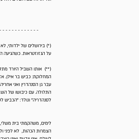
- - - - - - - - - - - - -
(*) בירושלים של ילדותי, לא
על הגזוזטראות. כשהגיעה ה
(**) אותו השביל היורד מת
המחלוקת: כביש בר אילן. אז
עבר גן הסנהדרין ואני אחריה
התלולה. עם כיבושו של השב
לסנהדריה" ונולד: "הכביש לס
לימים, משהקמתי בית משלי,
הצמרות הכהות, לא לפני ולא
לעולם, איני יודעת ואיני ר