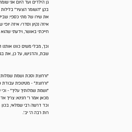
גן הילדים ועד היום אני שו
בקן "השומר הצעיר" בלילות 
את שירו של מתי כספי: שב
איזה נקיון וסדר/ איזה יופי 
חייכתי באושר, וידעתי שהוא ש
וכך, מבלי משים כוונו אותנו
שבת, והדגישו, על כן, את ב
"ורחצת וסכת ושמת שמלותיך על
"ורחצת" - מטינופת עבודת כו
"ושמת שמלותיך עליך" - וכי
מכאן אמר ר' חנינא: צריך א
וכד דרשה רבי שמלאי, בכון 
רות רבה ה' יב'.