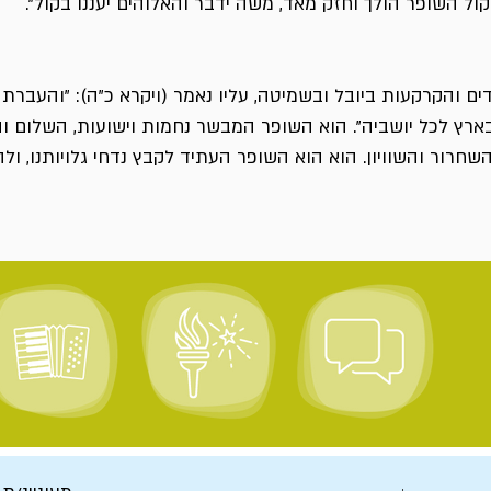
קול השופר הולך וחזק מאד, משה ידבר והאלוהים יעננו בקול".
 והקרקעות ביובל ובשמיטה, עליו נאמר (ויקרא כ"ה): "והעברת 
בארץ לכל יושביה". הוא השופר המבשר נחמות וישועות, השלום ו
שחרור והשוויון. הוא הוא השופר העתיד לקבץ נדחי גלויותנו, ולה