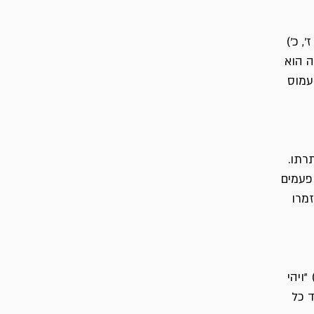
, כ')
ה הוא
עמוס
רתו.
פעמים
זמרו
"ויהי
ד כל