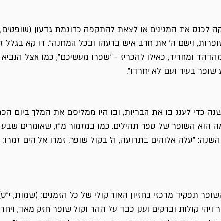
 לכנס את המגינים או לצאת להתקפה כדוגמת גדעון (שופטים, ז'
פרות, וישם ה' את חרב איש ברעהו ובכל המחנה". דווקא בגלל ז
דהד ומחריד, כאילו להכריז - "שפרו מעשיכם", כמו אצל הנביא 
ע שופר בעיר ועם לא יחרדו".
ה כדי לענג בו את הבריות, ובו היו ממליכים את המלך ביום הכת
ה הוא השופר של ספר תהילים. כמו במזמור מ"ז, שאומרים שבע 
שנה: "עלה אלוהים בתרועה, ה' בקול שופר. זמרו אלוהים זמרו: 
ופר תפקיד מרכזי בחזיון האור קולי של כל הזמנים: (שמות, י"ט) 
 ויהי קולות וברקים וענן כבד על ההר וקול שופר חזק מאד, ויחר