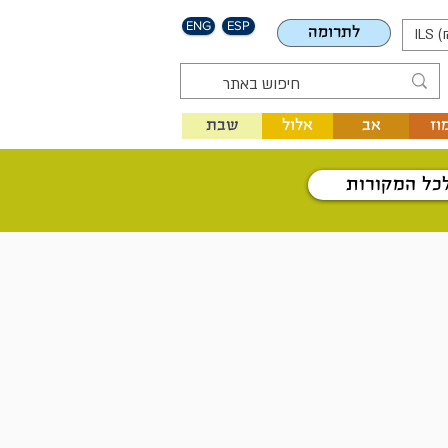
ENG
ESP
לתרומה
ILS (
וז
אב
אלול
שבת
כל המקורות