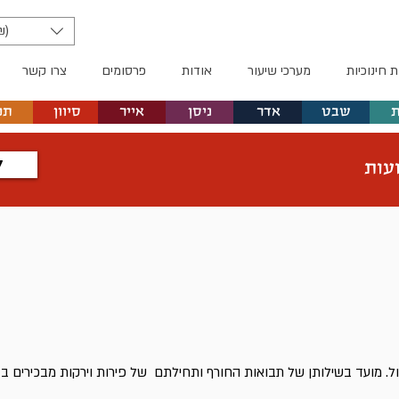
₪)
ת חינוכיות
מערכי שיעור
אודות
פרסומים
צרו קשר
שבט
אדר
ניסן
אייר
סיוון
תמ
ל
עות
ל. מועד בשילותן של תבואות החורף ותחילתם של פירות וירקות מבכירים ב