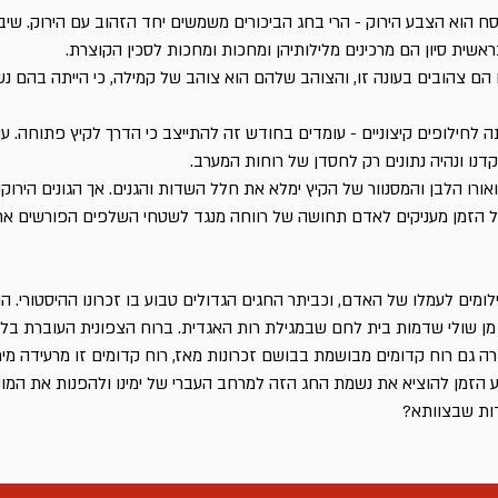
 הוא הצבע הירוק - הרי בחג הביכורים משמשים יחד הזהוב עם הירוק. שיב
ראשית סיון הם מרכינים מלילותיהן ומחכות ומחכות לסכין הקוצרת.
 הם צהובים בעונה זו, והצוהב שלהם הוא צוהב של קמילה, כי הייתה בהם 
עתה לחילופים קיצוניים - עומדים בחודש זה להתייצב כי הדרך לקיץ פתוחה. ע
דנו ונהיה נתונים רק לחסדן של רוחות המערב.
ואורו הלבן והמסנוור של הקיץ ימלא את חלל השדות והגנים. אך הגונים הירוק
כל הזמן מעניקים לאדם תחושה של רווחה מנגד לשטחי השלפים הפורשים א
ומים לעמלו של האדם, וכביתר החגים הגדולים טבוע בו זכרונו ההיסטורי. הו
. מן שולי שדמות בית לחם שבמגילת רות האגדית. ברוח הצפונית העוברת ב
ה גם רוח קדומים מבושמת בבושם זכרונות מאז, רוח קדומים זו מרעידה מי
ע הזמן להוציא את נשמת החג הזה למרחב העברי של ימינו ולהפנות את המוני 
דות שבצוותא?