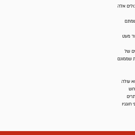
ולים אלה
נשמתם
וד מעט
ים של
ת שממונם
א עולה
לחש
תרים
חוגגיו