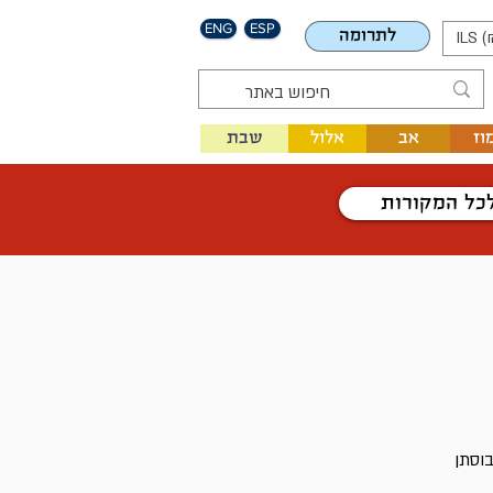
ENG
ESP
לתרומה
ILS (
וז
אב
אלול
שבת
כל המקורות
בוסתן