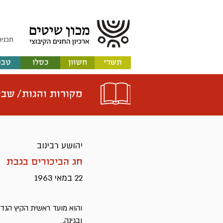
תכניו
תשרי
חשוון
כסלו
טבת
מקורות והגות/
שבו
יהושע רבינוב
חג הביכורים בגבת
22 במאי 1963
והוא מועד ראשית הקיץ הגדו
ובגינה.