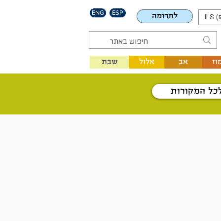
ENG
ESP
לתרומה
ILS (
וז
אב
אלול
שבת
כל המקורות