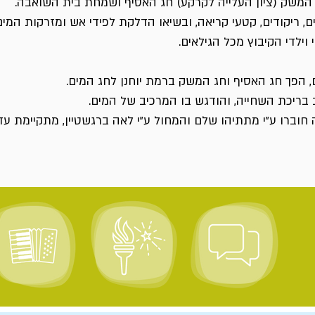
שק (ציון העלייה לקרקע) חג האסיף ושמחת בית השואבה.
ים, ריקודים, קטעי קריאה, ובשיאו הדלקת לפידי אש ומזרקות המים
לדי הקיבוץ מכל הגילאים.
הפך חג האסיף וחג המשק ברמת יוחנן לחג המים.
בריכת השחייה, והודגש בו המרכיב של המים.
 חוברו ע"י מתתיהו שלם והמחול ע"י לאה ברגשטיין, מתקיימת עד