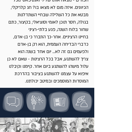
הפורים - מצאה אותו שלילי ואנטיפאטי מכל
הכיוונים. איזה מום לא מצאו בו? חג קלריקלי,
מבטא את כל השלילה שבחיי השתדלנות
בגולה, חסר תוכן לאומי וסוציאלי, בקיצור, כתם
שחור בלוח השנה, פגע בלתי-רציני
בחיינו הרציניים. אחר-כך התברר כי בן-אדם,
כדברי הבדיחה העממית, הוא רק בן-אדם
ולפעמים גם זה לא... יום אחד בשנה הוא
צריך להשתגע, אבל בכל הרצינות - שאם לא כן
עלול מישהו להשתגע ביום אחר. קיימנו וקיבלנו
איפוא על עצמנו להשתגע בציבור בהדרכת
המוסדות המוסמכים ובמיטב יכולתנו.