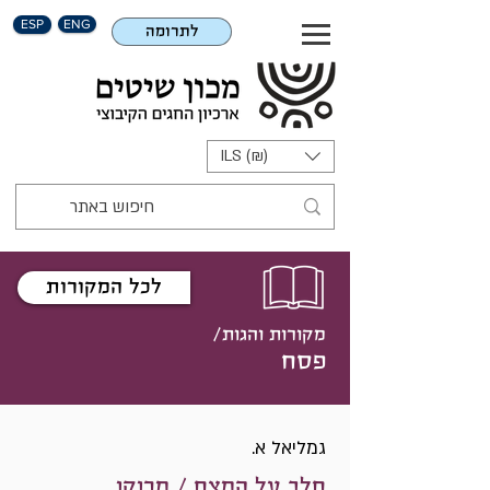
ESP
ENG
לתרומה
ILS (₪)
לכל המקורות
מקורות והגות/
פסח
גמליאל א.
חלב על המצח / מרוקו