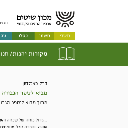
תכניו
תשרי
חשוון
כסלו
טבת
מקורות והגות/
חנו
ברל כצנלסון
מבוא לספר הגבורה
מתוך מבוא ל"ספר הגבורה",
...
גדול כוחה של שכחה והשכ
עושה, והרבה גורל מנוצחים