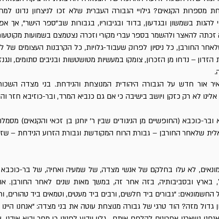
ת מספרות הקנאים? גילויי הגבורה העברית שלא זכו לניצחון נדונו למחי
י להגות בשמשון ובגדעון, בדוד ובגיבוריו, בגבורות שב"ספר הישר", אך אפי
זכתה להאצר ולהשמר בספר עברי מקורי וזכרה נצטמצם בשמועות מקוטעות
אחר החורבן, כל ניסיון לפרוק שעבוד-גלויות, כל הקרבנות העצומים של לו
זדון – נדחו מן הזכרון, צומקו במעשיות מטושטשות ובניבים סתומים, ונגנז
.
יר אור חדש על הגבורה היהודית המנוצחת והנידחת. בני מצדה השכוחי
אלינו לא רק כזקן ויושב בישיבה כי אם גם כנביא המרד, ובר-כוזיבא חזר וה
ובר-כוכבא (החופשיים מן הניגודים שבין ר' יוחנן בן זכאי והקנאים) מסמלו
ית שלאחר החורבן – גבורת הרוח המקודשת וגבורת הזרוע הנידחת – שזר
ונאים, לא עלו בחלקם של אנשי מצדה, של שמעיה ואחיה, של בר-כוכבא
 בארץ ובסביבותיה, בזה אחר זה, במשך מאות שנים לאחר החורבן. אור
חשמונאים: "גבורים ביד חלשים, ורבים ביד מעטים, וטמאים ביד טהורים, ור
ן גדול מזה? הוד טרגי של גבורה מנוצחת עוטה את בני מצדה: "אנחנו היינו 
נחנו נשארנו אחרונים להלחם איתם... גלוי וידוע לפנינו כי מחר יבוא אידנו,