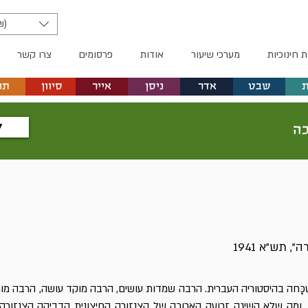
₪)
ת חינוכיות
מערכי שיעור
אודות
פרסומים
צרו קשר
שבט
אדר
ניסן
אייר
סיוון
תמ
ל
כה
 תש"א 1941
ָּחה בהיסטוריה העברית. הרבה שמדות עושים, הרבה מוקד עושה, הרבה מור
. ומה שלא השיגה זרועה הארוכה של הצנזורה החיצונית הדביקה הצנזורה 