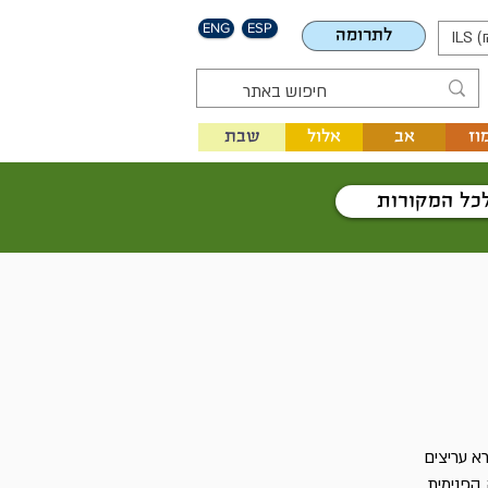
ENG
ESP
לתרומה
ILS (
וז
אב
אלול
שבת
כל המקורות
א עריצים
הפנימית.