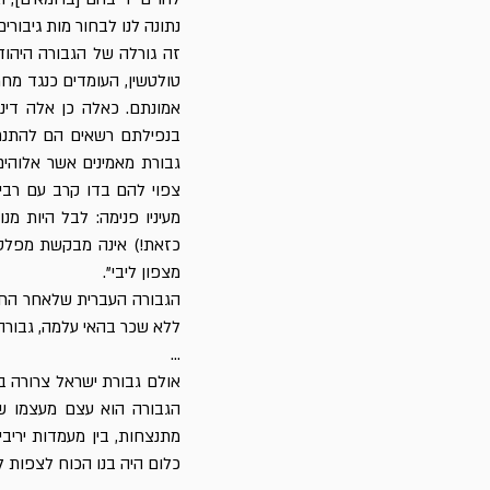
נתונה לנו לבחור מות גיבורים
זה גורלה של הגבורה היהודי
טולטשין, העומדים כנגד מח
אמונתם. כאלה כן אלה דינ
בנפילתם רשאים הם להתנחם 
גבורת מאמינים אשר אלוהים
צפוי להם בדו קרב עם רבים
מעיניו פנימה: לבל היות מ
כזאת!) אינה מבקשת מפלט ו
מצפון ליבי".
הגבורה העברית שלאחר החור
ללא שכר בהאי עלמה, גבורה
...
אולם גבורת ישראל צרורה ב
הגבורה הוא עצם מעצמו של 
מתנצחות, בין מעמדות יריב
כלום היה בנו הכוח לצפות לנ