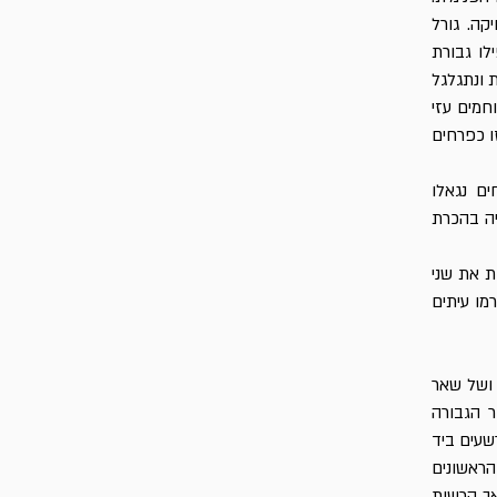
קה. גורל
לו גבורת
 ונתגלגל
חמים עזי
ו כפרחים
ם נגאלו
יה בהכרת
ת את שני
מו עיתים
 ושל שאר
 הגבורה
שעים ביד
הראשונים
 אך הרשות