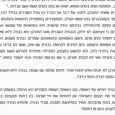
... תמותנה נשינו בטרם נטמאו, ימותו נא בנינו בטרם טעמו טעם עבדות..."
ת מאחר החורבן. לתוכו של דבר אין הבדל בין גורל המורדים בגליל לבין גו
מד והמתבצרים בפני נוסעי-הצלב, המתמרדים באימפריה הרומאית והנתונים
ם נחתם מלכתחילה. גבורתם כולה טראגית. ולא כטראגיות של שמשון וש
כי ניצחונם לא ירחק. הגבורה העברית מאז החורבן היא גבורה ללא סיכויי
 הסתיר פנים מהם, והאם באמונתם ובנאמנותם עומדים. גבורת מעונים, הי
 וטמאים ורשעים, והם הולכים לקראתו. גבורת עם-איוב, אשר גם בריבו ע
נוצח בחדרי הלב, ולא לפשוע במצפון. התפילה מיוחדת לקידוש השם (יש
הצלה ואף לא הקלת יסורים, כי אם קדושה וטהרה וכוח לעמוד בנסיון: "
בן לא זכתה אלא לגמול אחד: להיות שלמה עם עצמה. גבורה ללא חשבונו
 מתוך הכרח פנימי בלבד.
צרור החיים של האומה. וגם כשאינה רשומה בספרים היא חרותה במעמקי הנ
סוד הקיום הישראלי. אין להחיות את חיי ישראל, בין דתות תוקפות, בין
ים, בתוך מהפכות, תמיד במלתעות הסכנה, מבלי גבורה. אלמלא גבורה קשת
יצחון ביום מן הימים?