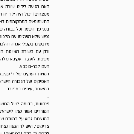
האם הגיעה לידינו שורה אח
מנוצחים! יכול היה ילד יהוד
החשמונאים המתקוממים לא 
בנס פך השמן. וכל גבורה של
נפש שלא השלימו עם מלכות ה
מיובשים בקפלי אגדה והלכה
ורק עם בשורת הציונות הא
משפת-לועז, ר' עקיבא נגלה 
העם לבר-כוכבא.
דמויות הענקים של ר' עקיבא 
האפיקים של הגבורה הישראל
במאוחד, עיתים במפורד.
...
נצחונות, בדומה לשל החשמ
המורדים אשר קמו לישראל,
המנצחת זרוע על דמותם של ה
צדיקים". היש לך המנון נצחו
להרים יד בהם [ברומאים], וא