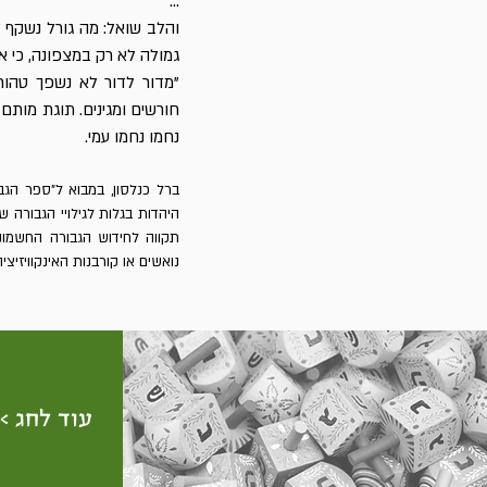
...
והלב שואל: מה גורל נשקף 
גמולה לא רק במצפונה, כי א
"מדור לדור לא נשפך טהור 
חורשים ומגינים. תוגת מותם 
נחמו נחמו עמי.
ברל כנלסון, במבוא ל"ספר הגב
היהדות בגלות לגילויי הגבורה 
תקווה לחידוש הגבורה החשמונא
נואשים או קורבנות האינקוויזיצי
עוד לחג >