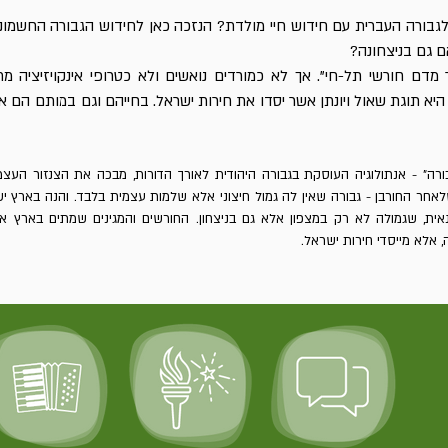
לגבורה העברית עם חידוש חיי מולדת? הנזכה כאן לחידוש הגבורה החשמונ
ם גם בניצחונה?
מדם חורשי תל-חי". אך לא כמורדים נואשים ולא כטרופי אינקויזיציה מ
היא תוגת שאול ויונתן אשר יסדו את חירות ישראל. בחייהם וגם במותם הם או
ורה" - אנתולוגיה העוסקת בגבורה היהודית לאורך הדורות, מבכה את הצנזור הע
שלאחר החורבן - גבורה שאין לה גמול חיצוני אלא שלמות עצמית בלבד. והנה בארץ י
ית, שגמולה לא רק במצפון אלא גם בניצחון. החורשים והמגינים שמתים בארץ אי
ה, אלא מייסדי חירות ישראל.