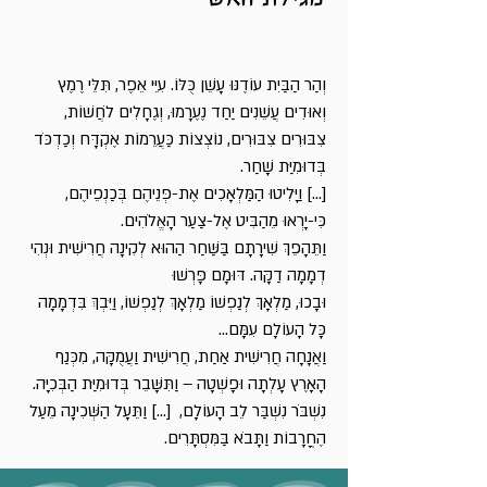
וְהַר הַבַּיִת עוֹדֶנּוּ עָשֵׁן כֻּלּוֹ. עִיֵּי אֵפֶר, תִּלֵּי רֶמֶץ
וְאוּדִים עֲשֵׁנִים יַחַד נֶעֶרָמוּ, וְגֶחָלִים לֹחֲשׁוֹת,
צִבּוּרִים צִבּוּרִים, נוֹצְצוֹת כַּעֲרֵמוֹת אֶקְדָּח וְכַדְכֹּד
בְּדוּמִיַּת שָׁחַר.
[...] וַיָּלִיטוּ הַמַּלְאָכִים אֶת-פְּנֵיהֶם בְּכַנְפֵיהֶם,
כִּי-יָרְאוּ מֵהַבִּיט אֶל-צַעַר הָאֱלֹהִים.
וַתֵּהָפֵךְ שִׁירָתָם בַּשַּׁחַר הַהוּא לְקִינָה חֲרִישִׁית וּנְהִי
דְמָמָה דַקָּה. דּוּמָם פָּרְשׁוּ
וּבָכוּ, מַלְאָךְ לְנַפְשׁוֹ מַלְאָךְ לְנַפְשׁוֹ, וַיֵּבְךְּ בִּדְמָמָה
כָּל הָעוֹלָם עִמָּם…
וַאֲנָחָה חֲרִישִׁית אַחַת, חֲרִישִׁית וַעֲמֻקָּה, מִכְּנַף
הָאָרֶץ עָלְתָה וּפָשְׁטָה – וַתִּשָּׁבֵר בְּדוּמִיַּת הַבְּכִיָּה.
נִשְׁבֹּר נִשְׁבַּר לֵב הָעוֹלָם, [...] וַתֵּעָל הַשְּׁכִינָה מֵעַל
הֶחֳרָבוֹת וַתָּבֹא בַּמִּסְתָּרִים.