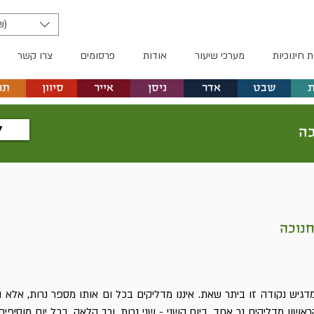
₪)
ת חינוכיות
מערכי שיעור
אודות
פרסומים
צרו קשר
שבט
אדר
ניסן
אייר
סיוון
תמ
ל
כה
נוכה
גיש נקודה זו ביתר שאת. איננו מדליקים בכל ום אותו מספר נרות, אלא 
ראשון מדליקים נר אחד, ביום השני - שני נרות, וכך הלאה. בכל יום מוסיפים