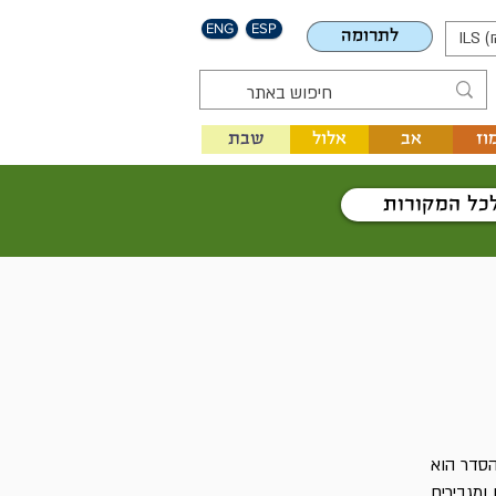
ENG
ESP
לתרומה
ILS (
וז
אב
אלול
שבת
כל המקורות
הסדר הוא
 ומגבירים