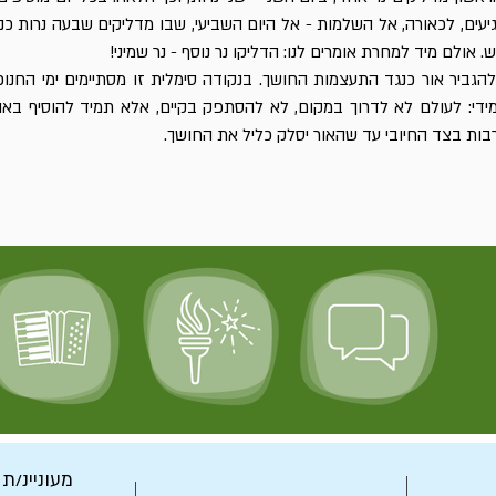
עים, לכאורה, אל השלמות - אל היום השביעי, שבו מדליקים שבעה נרות כ
אולם מיד למחרת אומרים לנו: הדליקו נר נוסף - נר שמיני!
גביר אור כנגד התעצמות החושך. בנקודה סימלית זו מסתיימים ימי החנו
מידי: לעולם לא לדרוך במקום, לא להסתפק בקיים, אלא תמיד להוסיף באור
בות בצד החיובי עד שהאור יסלק כליל את החושך.
מעוניינ/ת