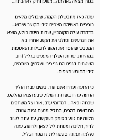
בגורן מצאה גאולתה... משען וחיק לאהבתה...
עתה כאז מתבשלת הקמה, שיבולים מלאים
כופפים ראשיהם מצפים לידי הקוצר שיבוא...
בדהרה עולה הקומביין, שדות חיטה בולע, מוצא
את הגרעינים ופולט את הקש. אחריו בא
המכבש שהופך את הקש לחבילות הנאספות
במהירות. שדות השלף המעטים בגליל (רוב
השטחים בגנים הם גני פרי ושלחין) מיותמים,
לידי החורש מצפים.
כי הרועה ועדרו אינם עוד, בימים עברו הוליך
הרועה עדרו בשדות השלף, שבע הצאן מהלקט,
שכחה ופאה... דמדומי ערב, אור וצל משחקים
מחבואים בהרים, החליל מנעים נגינה ענוגה
מלווה יום גווע בסומק השקיעה, עת עתה לשוב
לדיר, חליבה ומנוחת ליל לצאן ולרועה. עתה
נעלמה תמונה פסטורלית זו מנוף הגליל.