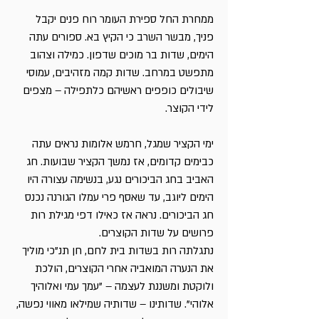
ממחרת החל ספירת העומר רוח פנים יקבל
פניך, מבשר השרב כי הקיץ בא. ספורים עתה
הימים, שדות בר מוכים שדפון. כמילה וצהוב
מתפשט במרחב. שדות קמה מזהיבים, עמוסי
שיבולים כופפים ראשיהם כלתפילה – מצפים
לידי הקוצר.
ימי הקציר שמגל, חרמש אלומות נראים עתה
כבימים קדומים, אז נמשך הקציר שבועות. חג
האביב בחג הביכורים נגע, בנשימה עצורה היו
הימים ליוגב, עד שאסף פרי עמלו הגורנה נכנס
חג הביכורים. נראה אז כאילו דפי מגילת רות
פרושים על שדות הקוצרים.
נתגלתה רות בשדות בית לחם, חן תנ"כי מוליך
את הנערה המואביה אחרי הקוצרים, הולכת
ולוקטת ומשננת לעצמה – "עמך עמי ואלוהיך
אלוהי". שדותינו – שדותיה שמילאו מאווי נפשה,