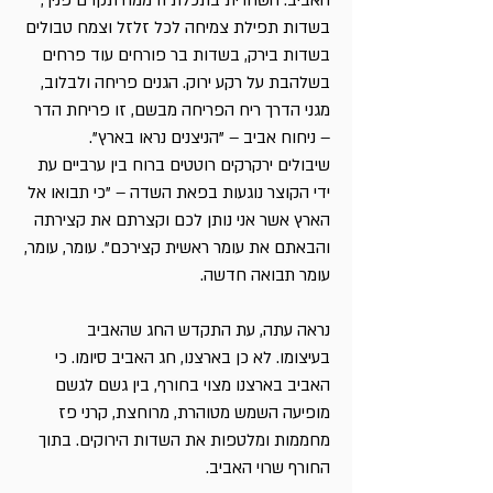
האביב. השחרית בתכלת ודממה תקדם פניך,
בשדות תפילת צמיחה לכל זלזל וצמח טבולים
בשדות בירק, בשדות בר פורחים עוד פרחים
בשלהבת על רקע ירוק. הגנים פריחה ולבלוב,
מגני הדרך ריח הפריחה מבשם, זו פריחת הדר
– ניחוח אביב – "הניצנים נראו בארץ".
שיבולים ירקרקים רוטטים ברוח בין ערביים עת
ידי הקוצר נוגעות בפאת השדה – "כי תבואו אל
הארץ אשר אני נותן לכם וקצרתם את קצירתה
והבאתם את עומר ראשית קצירכם". עומר, עומר,
עומר תבואה חדשה.
נראה עתה, עת התקדש החג שהאביב
בעיצומו. לא כן בארצנו, חג האביב סיומו. כי
האביב בארצנו מצוי בחורף, בין גשם לגשם
מופיעה השמש מטוהרת, מרוחצת, קרני פז
מחממות ומלטפות את השדות הירוקים. בתוך
החורף שרוי האביב.