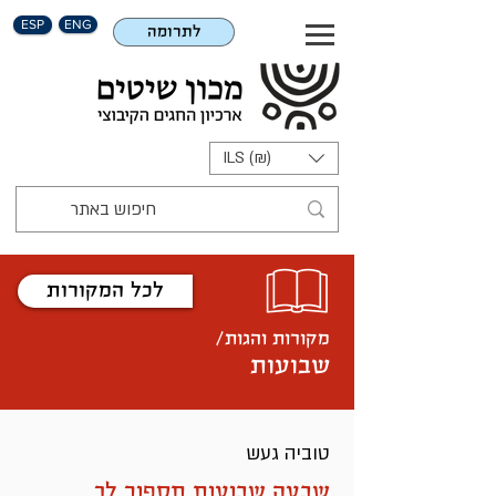
ESP
ENG
לתרומה
ILS (₪)
לכל המקורות
מקורות והגות/
שבועות
טוביה געש
שבעה שבועות תספור לך