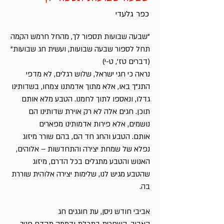
כפר גלעדי
"שבעה שבועות תספור לך, מהחל חרמש הקמה
תחל לספור שבעה שבועות, ועשית חג שבועות"
(דברים טז', ט-י)
נראה כי חגי ישראל, שלוש רגלים, לא מדפי
התנ"ך באו, אלא מתוך אדמתנו צמחו, בשדותינו
גדלו, ונאספו לתוך לחמנו. הטבע מלא אותם
תוכן. חגים אלה לא רק אוירת שדותינו הם
נושמים, אלא פירות אדמותינו מפארים
אותם. הטבע והחג חד הם, בהם שורר מיזוג
נפלא של שמחת יצירה והתחדשות – אלוהים,
האנוש והטבע מתגלים בכל הדרם, מיזוג
שהטבע מגיש לנו, שלימות יצירה אלוהית שוררת
בה.
אביבי חודש ניסן, עת חוגגים חג