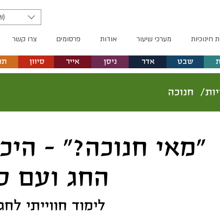
₪)
ת חינוכיות
מערכי שיעור
אודות
פרסומים
צרו קשר
שבט
אדר
ניסן
אייר
סיוון
תמ
חנוכה
יות/
"מאי חנוכה?" - היכ
החג ועם ס
לימוד חווייתי לחג