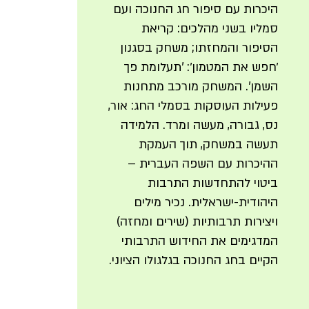
היכרות עם סיפור חג החנוכה ועם
סמליו בשני מהלכים: קריאת
הסיפור והמחזתו; משחק בסגנון
׳חפש את המטמון׳: 'תעלומת פך
השמן'. המשחק מורכב מתחנות
פעילות העוסקות בסמלי החג: אור,
נס, גבורה, מעשה ומרד. הלמידה
תעשה במשחק, תוך העמקת
ההיכרות עם השפה העברית –
ביטוי להתחדשות התרבות
היהודית-ישראלית. נכיר מילים
ויצירות תרבותיות (שירים ומחזה)
המדגימים את החידוש התרבותי
הקיים בחג החנוכה בגלגולו הציוני.