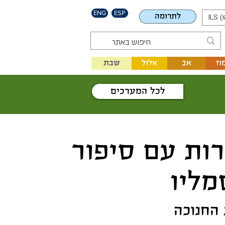
ENG
ESP
לתרומה
ILS (
וז
אב
אלול
שבת
לכל המערכים
רות עם סיפור
מליו
 החנוכה