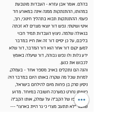
בהלם. אומר אבן עזרא - העבדות מוטבעת
במהותו, ההתנתקות ממנה אינה במאורע חד
פעמי. ההתנתקות תבוא בתהליך חינוכי, רוך,
איטי ושיטתי. נפש דור יוצאי מצרים לא זכתה
בגאולה שלמה. ניצוץ העבדות תמיד חבוי
בליבם, על כן יסיים דור זה את חייו במדבר
למען יקום דור אחר הוא דור המדבר, דור שלא
ידע גלות ולו נפש גבוהה, דור שיעלה באומץ
לכבוש את כנען.
והנה הם נתקלים באויב מספר אחד - בעמלק.
למרות שכל מה שקרה באותו היום במדבר היה
ניסיון סרק בן פחות מיום להילחם בישראל,
רישומו נחרט כמערכה חשובה במיוחד. מדוע
יצא קצפו של הקב"ה על עמלק, אותו הקב"ה
שאמר "לא תתעב מצרי כי גר היית בארצו" ---
דב' כג:8 --- מזהיר את העם מפני התגרות
באדום, מואב ומדיין, מכריז מלחמה בלתי
פוסקת וחסרת פשרות בעמלק. מה לו לעמלק