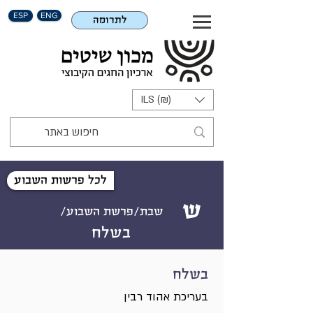
ESP
ENG
לתרומה
ILS (₪)
לכל פרשות השבוע
ש
שבת/פרשת השבוע/
בשלח
בשלח
בעריכת אהוד רבין