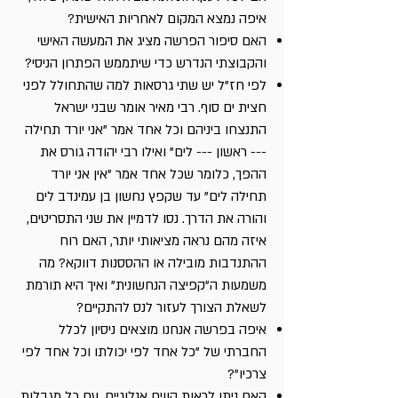
איפה נמצא המקום לאחריות האישית?
האם סיפור הפרשה מציג את המעשה האישי
והקבוצתי הנדרש כדי שיתממש הפתרון הניסי?
לפי חז"ל יש שתי גרסאות למה שהתחולל לפני
חצית ים סוף. רבי מאיר אומר שבני ישראל
התנצחו ביניהם וכל אחד אמר "אני יורד תחילה
--- ראשון --- לים" ואילו רבי יהודה גורס את
ההפך, כלומר שכל אחד אמר "אין אני יורד
תחילה לים" עד שקפץ נחשון בן עמינדב לים
והורה את הדרך. נסו לדמיין את שני התסריטים,
איזה מהם נראה מציאותי יותר, האם רוח
ההתנדבות מובילה או ההססנות דווקא? מה
משמעות ה"קפיצה הנחשונית" ואיך היא תורמת
לשאלת הצורך לעזור לנס להתקיים?
איפה בפרשה אנחנו מוצאים ניסיון לכלל
החברתי של "כל אחד לפי יכולתו וכל אחד לפי
צרכיו"?
האם ניתן לראות קווים אנלוגיים, עם כל מגבלות