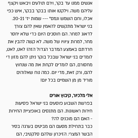
אנשים ממנו עד בקר, וירם תולעים ויבאש ויקצף
עליהם משה. וילקטו אותו בבקר בבקר, איש כפי
אכלו, וחם השמש ונמס" --- שמות יז' 20-21.
בני ישראל מתקשים להאמין שאין להם צורך
לדאוג למחר. הם חוסכים היום כדי שלא יחסר
מחר, למרות ציוויו של משה. לא קשה להבין את
חרדתם באמצע המדבר הגדול הזה! לאט, לאט,
לומדים בני ישראל שבכל בוקר ניתן להם מזון די
מחסורם, הם לומדים לקחת את מה שנחוץ
להם, ורק זאת, מדי יום. כמה נוח שאלוהים
מוריד מן מן השמיים בכל יום!
אלי מלכיור, קיבוץ אורים
בפרשת השבוע פוסעים בני ישראל פסיעות
חירות ראשונות. הם מתנסים באופציית החירות
- האם הם מוכנים לה?
כבר בתחילת מסעם הם מביטים בערגה בסיר
הבשר המצרי. הזיכרון שלהם סלקטיבי, הם