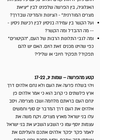
האנלוגיה, בין הפרשה שלפנינו לבין "יציאת
מצרים המודרנית" - הציונות והמדינה שבדרך?
ועל הקשר בין עמידה בניסיון לבין רכישת ניסיון -
-- מה ההבדל ומה הקשר?
ומה לגבי התלונות הרבות של העם, "הקיטורים"
כפי שהיינו מכנים זאת היום. האם יש להם
תפקיד? תפקיד חיובי או שלילי?
קטע מהפרשה – שמות יג, 17-22
ויהי בשלח פרעה את העם ולא נחם אלהים דרך
ארץ פלשתים כי קרוב הוא כי אמר אלהים פן
ינחם העם בראתם מלחמה ושבו מצרימה. ויסב
אלהים את העם דרך המדבר ים סוף וחמשים
עלו בני ישראל מארץ מצרים. ויקח משה את
עצמות יוסף עמו כי השבע השביע את בני ישראל
לאמר פקד יפקד אלהים אתכם והעליתם את