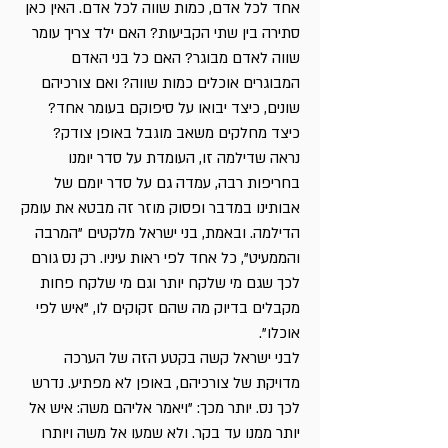
אחד לכל אדם, כמות שווה לכל אדם. האין כאן
סתירה בין שתי הקביעות? האם ילד צריך עומר
שווה לאדם מבוגר? האם כל בני האדם
המבוגרים אוכלים כמות שווה? ואם צורכיהם
שונים, כיצד יבואו על סיפוקם בעומר אחד?
כיצד מחלקים משאב מוגבל באופן צודק?
נראה שדילמה זו, העומדת על סדר יומנו
בחריפות רבה, עמדה גם על סדר יומם של
אבותינו במדבר ופסוק מוזר זה מבטא את עומק
הדילמה. ובאמת, בני ישראל מלקטים "המרבה
והממעיט", כל אחד לפי ראות עיניו. רק נס גורם
לכך שגם מי שלקח יותר וגם מי שלקח פחות
מקבלים בדיוק מה שהם זקוקים לו, "איש לפי
אוכלו".
לבני ישראל קשה בקטע הזה של הערכה
מדויקת של צורכיהם, באופן לא מפתיע. נדרש
לכך נס. יותר מכך: "ויאמר אליהם משה: איש אל
יותר ממנו עד בקר. ולא שמעו אל משה ויותרו