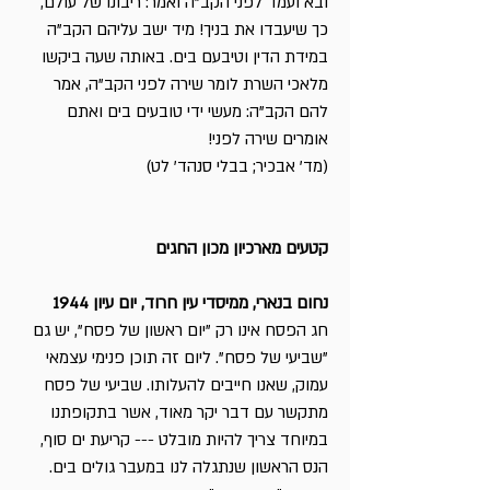
ובא ועמד לפני הקב"ה ואמר: ריבונו של עולם,
כך שיעבדו את בניך! מיד ישב עליהם הקב"ה
במידת הדין וטיבעם בים. באותה שעה ביקשו
מלאכי השרת לומר שירה לפני הקב"ה, אמר
להם הקב"ה: מעשי ידי טובעים בים ואתם
אומרים שירה לפני!
(מד' אבכיר; בבלי סנהד' לט)
קטעים מארכיון מכון החגים
נחום בנארי, ממיסדי עין חרוד, יום עיון 1944
חג הפסח אינו רק "יום ראשון של פסח", יש גם
"שביעי של פסח". ליום זה תוכן פנימי עצמאי
עמוק, שאנו חייבים להעלותו. שביעי של פסח
מתקשר עם דבר יקר מאוד, אשר בתקופתנו
במיוחד צריך להיות מובלט --- קריעת ים סוף,
הנס הראשון שנתגלה לנו במעבר גולים בים.