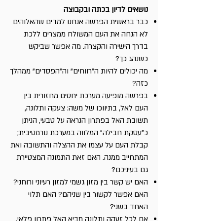
נושאים לדיון בכתה ובקבוצה
כבר בראשית הפרשה אנחנו למדים שהאלוהים
לא הנחה את העם המשולח ממצרים ללכת
בדרך הישירה והקצרה. מה אפשר שביקש
כשנהג כך?
מה יכולים להיות ה"רווחים" וה"הפסדים" ממהלך
כזה?
בפרשה מופיעה מערכת יחסים מחזורית בין
העם לאל, בתיווכו של משה: צעקה ותלונה,
תשובת האל בפתרון הנראה על טבעי, הניתן
כ"עסקת חבילה" המלווה במערכת נורמטיבית;
קבלת העם על עצמו את ההצלה והתשובה ואת
המתחייב ממנה. האם זאת התמונה המצטיירת
גם בעיניכם?
האם יש קשר בין מזון גשמי למזון רעיוני ורוחני?
האם אפשר לקשור בין שניהם? האם תלוי
האחד בשני?
אם לכל זעקה ותלונה מביא האל פתרון פלאי,