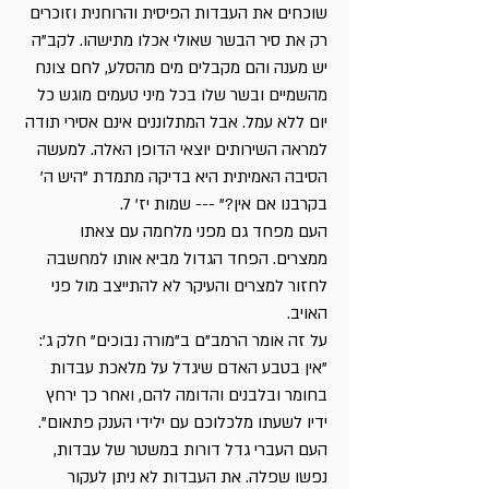
שוכחים את העבדות הפיסית והרוחנית וזוכרים
רק את סיר הבשר שאולי אכלו מתישהו. לקב"ה
יש מענה והם מקבלים מים מהסלע, לחם צונח
מהשמיים ובשר שלו בכל מיני טעמים מוגש כל
יום ללא עמל. אבל המתלוננים אינם אסירי תודה
למראה השירותים יוצאי הדופן האלה. למעשה
הסיבה האמיתית היא בדיקה מתמדת "היש ה'
בקרבנו אם אין?" --- שמות יז' 7.
העם מפחד גם מפני מלחמה עם צאתו
ממצרים. הפחד הגדול מביא אותו למחשבה
לחזור למצרים והעיקר לא להתייצב מול פני
האויב.
על זה אומר הרמב"ם ב"מורה נבוכים" חלק ג':
"אין בטבע האדם שיגדל על מלאכת עבדות
בחומר ובלבנים והדומה להם, ואחר כך ירחץ
ידיו לשעתו מלכלוכם עם ילידי הענק פתאום".
העם העברי גדל דורות במשטר של עבדות,
נפשו שפלה. את העבדות לא ניתן לעקור