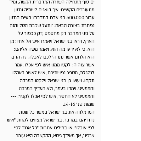
ים סוף מתחילה השגרה המדברית הקשה, ומיד
מתעוררים הקשיים: איך דואגים לשתיה ומזון
עבור 600.000 בני אדם במדבר? בעיית המזון
נפתרת בצורה הבאה: "ותעל שכבת הטל והנה
על פני המדבר דק מחספס ,דק ככפור על
הארץ. ויראו בני ישראל ויאמרו איש אל אחיו: מן
הוא. כי לא ידעו מה הוא. ויאמר משה אליהם:
הוא הלחם אשר נתו ה' לכם לאכלה. זה הדבר
אשר צוה ה': לקטו ממנו איש לפי אכלו, עמר
לגלגלת, מספר נפשתיכם, איש לאשר באהלו
תקחו. ויעשו כן בני ישראל וילקטו המרבה
והממעיט. וימדו בעמר, ולא העדיף המרבה
והממעיט לא החסיר, איש לפי אכלו לקטו". ---
שמות טז' 14-16.
המן מלווה את בני ישראל במשך כל שנות
נדודיהם במדבר. בני ישראל מצווים לקחת "איש
לפי אוכלו", או במילים אחרות "כל אחד לפי
צרכיו", אך מאידך גיסא, ההקצבה היא עומר