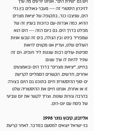
ויש גם "שירת הים". אנחנו יודעים מה ערך
לזיכרון היסטורי זה --- מעבר-גאולים בין גלי
הים, שניצבו כנד, בתקופה של יציאת מצרים
ההיא. כמה אגדות-עם כרוכות בעניין זה של
מפלט בדרך הים. גם כיום הזה --- הים הוא
שמפריד בינינו ובין הגולה, בים זה טבעו אניות
העולים שלנו, ועדיין אנו מקווים לראות
ספינות-עולים רבות עוגנות ליד חופינו. וים זה
עתיד להיות לו ערך עצום
בחיינו, "יציאת מצרים" בדרך הים ובאמצעים
אחרים, חדשים. הקשרים הסמליים לקריעת
ים-סוף ההיסטורית חיים בתוכנו גם היום בצורה
זו או אחרת. אנחנו חיים את ההיסטוריה שלנו
בהרבה צורות שונות. וצריך לקשר את יום שביעי
של פסח עם יום-הים.
אליזבט, קיבוץ גניגר 1998
בני ישראל יוצאים למסעם במדבר. לאחר קריעת