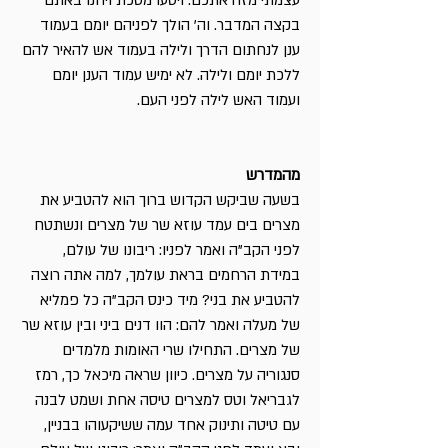
עצמתי מזה אתכם. ויסעו מסכת ויחנו באתם
בקצה המדבר. וה' הולך לפניהם יומם בעמוד
ענן לנחתום הדרך ולילה בעמוד אש להאיר להם
ללכת יומם ולילה. לא ימיש עמוד הענן יומם
ועמוד האש לילה לפני העם.
מהמדרש
בשעה שביקש הקדוש ברוך הוא להטביע את
מצרים בים עמד עוזא שר של מצרים ונשתטח
לפני הקב"ה ואמר לפניו: ריבונו של עולם,
במידת הרחמים בראת עולמך, למה אתה רוצה
להטביע את בני? מיד כינס הקב"ה כל פמליא
של מעלה ואמר להם: הוו דנים ביני ובין עוזא שר
של מצרים. התחילו שרי האומות מלמדים
סנגוריה על מצרים. כיוון שראה מיכאל כך, רמז
לגבריאל וטס למצרים טיסה אחת ושמט לבנה
עם טיטה ותינוק אחד עמה ששיקעוהו בבניין,