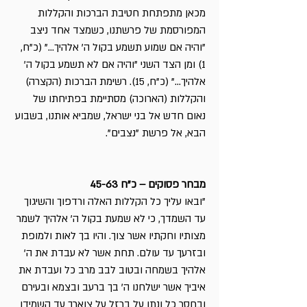
מכאן מתפתחת חטיבת הברכות והקללות
המפורסמת של פרשתנו, כשמצד אחד ניצב
"והיה אם שמוע תשמע בקול ה' אלהיך..." (כ"ח,
1) ומן הצד השני "והיה אם לא תשמע בקול ה'
אלהיך..." (כ"ח, 15). רשימת הברכות (הקצרה)
והקללות (הארוכה) מסתיימת בפתיחתו של
נאום חדש אל בני ישראל, שמביא אותנו, בשבוע
הבא, אל פרשת "נצבים".
מבחר פסוקים – כ"ח 45-63
"ובאו עליך כל הקללות האלה ורדפוך והשיגוך
עד השמדך, כי לא שמעת בקול ה' אלהיך לשמר
מצותיו וחקתיו אשר צוך. והיו בך לאות ולמופת
ובזרעך עד עולם. תחת אשר לא עבדת את ה'
אלהיך בשמחה ובטוב לבב מרב כל ועבדת את
איביך אשר ישלחנו ה' בך ברעב ובצמא ובעירם
ובחסר כל ונתן על ברזל על צוארך עד השמידו