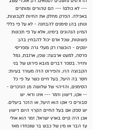
הדורסים נחשבים לטמאים. רק אוכלי עשב
--- לא כולם! --- הם טהורים ומותרים
באכילה. הפרק מחלק את החיות לקבוצות,
ונותן בהן סימנים להבחנה - לא על פי כללי
המיון הנהוגים בימינו, אלא על פי תכונות
פשוטות, שכל אדם יכול להבחין בהן:
יונקים - הוכשרו רק מעלי גרה ומפריסי
פרסה, למעט ארבעה: שפן, ארנבת, גמל
וחזיר. בספר דברים מובא פירוט של בני
הקבוצה הזו, והפירוט הזה מעורר בעיות:
חסר בה היעל, בעל חיים כשר על פי כל
הסימנים, והזיהוי של שלושה מן הנזכרים -
-- אקו, דישון וזמר --- אינו ודאי. יש
סבורים כי אקו הוא היעל, או הזכר ביעלים.
יש ספק אם בעל החיים הקרוי היום דישון
אכן היה קיים בארץ ישראל; זמר הוא אולי
עז הבר או מין של כבש בר שנכחדו מאז