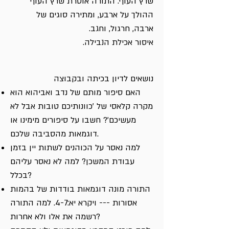
שרץ העוף: התורה אוסרת שרץ העוף
ההולך על ארבע, ומתירה סוגים של
ארבה, חרגול, וחגב.
איסור אכילת הנבילה.
נושאים לדיון בכיתה ובקבוצה
האם סיפור מותם של נדב ואביהוא הוא
מקרה קלאסי של 'כוונותיכם טובות אבל לא
מעשיכם'? חשבו על סיפורים מימינו או
דוגמאות מהסביבה שלכם.
למה נאסר על הכוהנים לשתות יין בזמן
עבודת המשכן? למה לא נאסר עליהם
בכלל?
התורה מונה דוגמאות בודדות של בהמות
אסורות --- ויקרא יא:4-7. למה התורה
רשמה את אלו ולא אחרות?