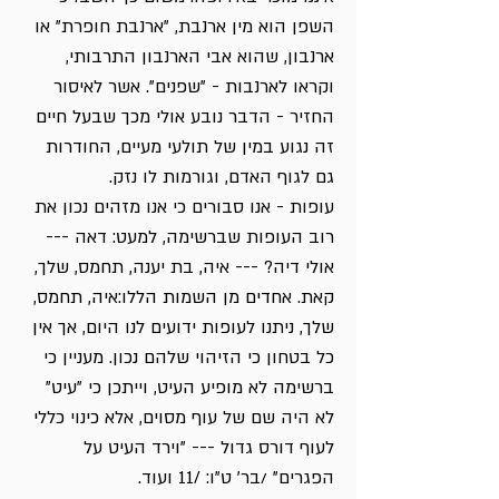
השפן הוא מין ארנבת, "ארנבת חופרת" או
ארנבון, שהוא אבי הארנבון התרבותי,
וקראו לארנבות - "שפנים". אשר לאיסור
החזיר - הדבר נובע אולי מכך שבעל חיים
זה נגוע במין של תולעי מעיים, החודרות
גם לגוף האדם, וגורמות לו נזק.
עופות - אנו סבורים כי אנו מזהים נכון את
רוב העופות שברשימה, למעט: דאה ---
אולי דיה? --- איה, בת יענה, תחמס, שלך,
קאת. אחדים מן השמות הללו:איה, תחמס,
שלך, ניתנו לעופות ידועים לנו היום, אך אין
כל בטחון כי הזיהוי שלהם נכון. מעניין כי
ברשימה לא מופיע העיט, וייתכן כי "עיט"
לא היה שם של עוף מסוים, אלא כינוי כללי
לעוף דורס גדול --- "וירד העיט על
הפגרים" /בר' ט"ו: /11 ועוד.