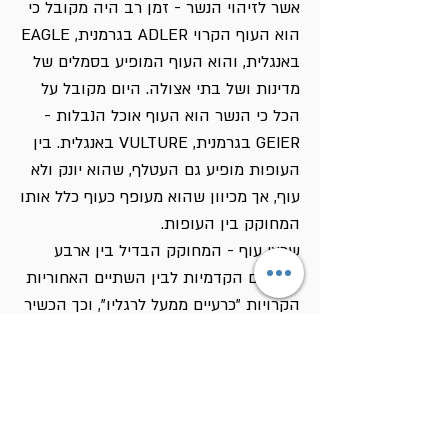
אשר לזיהוי הנשר - זמן רב היה מקובל כי
הוא העוף הקרוי ADLER בגרמנית, EAGLE
באנגלית, והוא העוף המופיע בסמלים של
מדינות ושל בתי אצולה. היום מקובל על
הכל כי הנשר הוא העוף אוכל הנבלות -
GEIER בגרמנית, VULTURE באנגלית. בין
העופות מופיע גם העטלף, שהוא יונק ולא
עוף, אך מכיוון שהוא מעופף כעוף כלל אותו
המחוקק בין העופות.
שרצי עוף - המחוקק הבדיל בין ארבע
הרגליים הקדמיות לבין השתיים האחוריות
הקרויות "כרעיים ממעל לרגליו", וכך הכשיר
לאכילה את הארבה, המקובל כאוכל כשר
אצל יהודי תימן!
זוחלים - נכללו בהם החולד והעכבר, שהם
יונקים, משום שרגליהם קצרות,והם נראים
כזוחלים על הקרקע. צב - אולי הקרוי בפינו