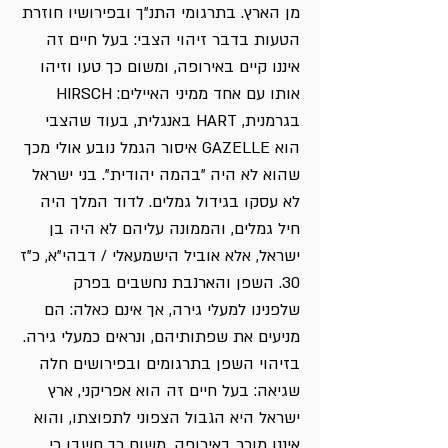
מן הארץ. בתרגומי התנ"ך ובפירושיו חוזרת
הטעות בדבר זיהוי הצבי: בעל חיים זה
איננו קיים באירופה, ומשום כך טעו וזיהו
אותו עם אחד ממיני האיילים: HIRSCH
בגרמנית, HART באנגלית, בעוד שהצבי
הוא GAZELLE איסור הגמל נובע אולי מכך
שהוא לא היה "בהמה יהודית". בני ישראל
לא עסקו בגידול גמלים. לדוד המלך היה
חיל גמלים, והממונה עליהם לא היה בן
ישראל, אלא אוביל הישמעאלי / דבהי"א, כ"ז
30. השפן והארנבת נחשבים בפרק
שלפנינו למעלי גירה, אך אינם כאלה: הם
מניעים את שפתותיהם, ונראים כמעלי גירה.
בזיהוי השפן בתרגומים ובפירושים חלה
שגיאה: בעל חיים זה הוא אפריקני, ארץ
ישראל היא הגבול הצפוני לתפוצתו, והוא
איננו מוכר באירופה. משום כך חשבו כי