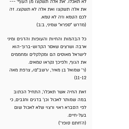
לא תאכלו. 'את אלה תשקצו מן העוף' ---
את אלה תשקצו ואת אלה לא תשקצו. זה
לכם הטמא וזה לא טמא.
(מדרש "ספרא" שמיני, ב:ב)
כל הבהמות והחיות והעופות והדגים ומיני
ארבה ושרצים שאסר הקדוש-ברוך-הוא
לישראל מאוסים הם ומקלקלים ומחממים
את הגוף, ולפיכך נקראו טמאים.
(ר' שמואל בן מאיר, /רשב"ם/, צרפת מאה
11-12)
זאת החיה אשר תאכלו', התחיל הכתוב
במה שמותר לאכול וכן' בדגים וחגבים, כי
לפי הסברא ראוי ורצוי שלא לאכול שום
בעל-חיים.
(ה'חתם סופר')