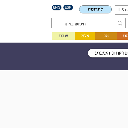
ENG
ESP
לתרומה
ILS (
וז
אב
אלול
שבת
פרשות השבוע