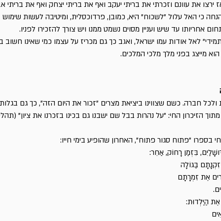
 ירצו את עוונם וזכרתי את בריתי יעקב ואף את בריתי יצחק ואף את בריתי 
ר" - ויקר', כ"ו 41-42. ההנחה כי האל עלול "לשכוח" היא, כמובן, פרדוכסלית, ומיטיבה לעשות שימוש
ום אחריותו עד שיש ועניין מסוים נשמט ממנו ויש צורך להזכירו לפניו.
תמידי" לאל אודות עמו ישראל, ואגב כך גם מכריז על עצמו כמי שאינו חשוב ב
וא מייצג בפני מלך מלכי המלכים.
 ולכל חברה. כשם שצווינו ביציאת מצרים "זכור את היום הזה", כך גם בגלותנ
תוך הזיכרון החי: "על נהרות בבל שם ישבנו גם בכינו בזכרנו את ציון" (תהלים
חי בספרו "פתוח סגור פתוח", האחרון שהופיע בימי חייו:
רּושָׁלַיִם, בִּזְמַן רָחוֹק, אַחֵר:
זִקְנָתָם בַּגּוֹלָה
ְרִים אֶת זִמְרָתָם
ים.
 אֶת הַיַּלְדוּת:
אִים