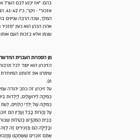
בהם: "אז יכנע לבם הערל ואז
אזכו
המלך, שכה הרבה עניינים בתח
אהרן הכהן הוא כעין "מזכיר 
עצמו אלא בזכות העם אותו ה
מן הספרות העברית החדשה
הזיכרון הוא יסוד לכל תרבות
שימרנו את זהותנו המיוחדת מ
6).
על זיכרון זה כתב יהודה עמי
כְּמִיהָה לִירוּשָׁלַיִם, לְיַלְדוּת בִּי
כְּמִיהָה שֶׁל יַלְדֵי הַלְּוִיִּים, לְעֵת 
עַל נַהֲרוֹת בָּבֶל וַעֲדַיִן הֵם זוֹכ
בְּבֵית הַמִּקְדָּשׁ בְּקוֹלוֹת שְׁבוּרִ
וּבַלַּיְלָה הֵם מַזְכִּירִים זֶה לַּזֶּה
אַתֶּם זוֹכְרִים שֶׁשִּׂחַקְנוּ מַחֲבוֹ