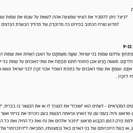
כיצד ניתן להסביר את הציווי שמצוּוֶה אהרן לשאת על עצמו את שמות שבטי ישראל?
מדוע טורח הכתוב בפירוט כה מדוקדק של תהליך הכשרת הכהנים לתפקידם?
ִּתחתָּ עליהם שמוֹת בני ישראל. שִׁשָּׁה מִשְּׁמתָם על האבן האֶחת ואת שמות ה
ולְדתָם. מעשה חָרַשׁ אבן פתוחֵי חתם תְפַתַּח את שתי האבנים על שְׁמת בני 
ָם. ושמְתָּ את שתי האבנים על כִּתְפת האֵפד אבני זכָּרן לבני ישראל ונשא 
לזכָּרן .
ים המקראיים - לעתים הוא "שוכח" את הנצרך לו או את הקשור בו בברית. "
מראש: והיה בענני ענן על הארץ ונראתה הקשת בענן וזכרתי את בריתי אשר בי
השלמת פרק הזמן הקבוע מראש: "ויזכור אלהים את נח ואת כל החיה ואת כל 
אשר אתו בתבה" - ברא', ח' 1, או בשל היזכרותם של בני האדם באל ובמצוותיו, המביאה ל"היזכרותו" ש