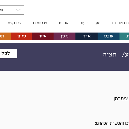
₪)
ת חינוכיות
מערכי שיעור
אודות
פרסומים
צרו קשר
שבט
אדר
ניסן
אייר
סיוון
תמ
לכל 
/
תצוה
צימרמן
 והכשרת הכהנים: