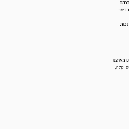
אברהם
 בדימוי
זכות
ו מארצנו
, קל"ו,