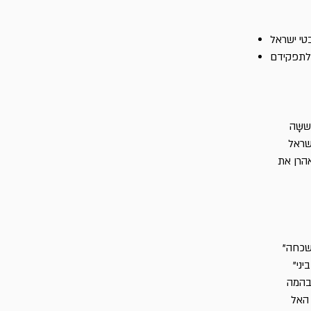
ששָּה
ישראל
אהרן את
שכחה"
ני"
הבהמה
ל האל