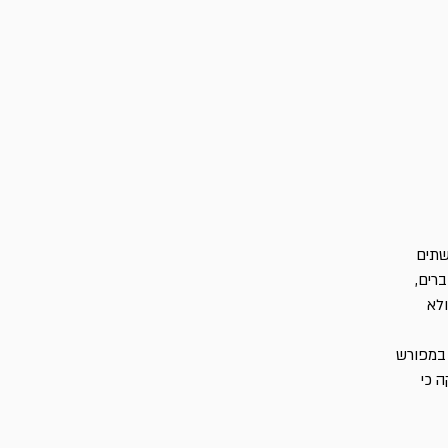
שתים
/ שמות, ל', 11-16; "זכור" / דברים,
ים - ולא
 במפורש
ה כי