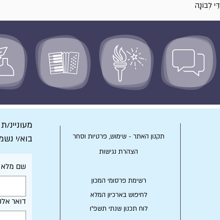
ֵּי לְבוֹנָה
ים?
מעוניינ/ת
תקנון האתר - שימוש, פרטיות וסחר
בוא/י נשמ
הצהרת נגישות
שם מלא
רשימת פרסומי המכון
לחיפוש בארכיון המלא
דואר אלק
לוח תכנון שנתי תשפ"ו