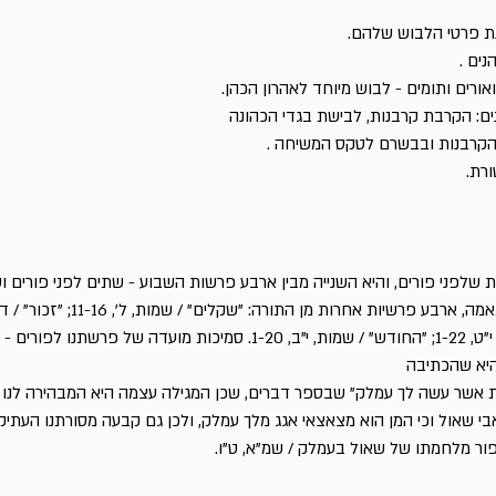
נת פרטי הלבוש שלהם.
ים .
ורים ותומים - לבוש מיוחד לאהרון הכהן.
: הקרבת קרבנות, לבישת בגדי הכהונה
הקרבנות ובבשרם לטקס המשיחה .
רת.
לפני פורים, והיא השנייה מבין ארבע פרשות השבוע - שתים לפני פורים ו
אחריו - שמוסיפים להן, בהתאמה, ארבע פרשיות אחרות מן התורה: "שקלים" 
כ"ה, 17-19; "פרה" / במדבר, י"ט, 1-22; "החודש" / שמות, י"ב, 1-20. סמיכות מועדה של פרשתנו לפור
יא שהכתיבה
 אשר עשה לך עמלק" שבספר דברים, שכן המגילה עצמה היא המבהירה לנו
בי שאול וכי המן הוא מצאצאי אגג מלך עמלק, ולכן גם קבעה מסורתנו העתיק
ור מלחמתו של שאול בעמלק / שמ"א, ט"ו.