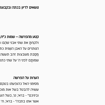
נושאים לדיון בכתה ובקבוצה
קטע מהפרשה – שמות כ"ח, 9-12
ולקחתָּ את שתי אבני שׁהַם ופ
הנותרים על האבן השֵּׁנית כת
מֻסַבּת משבצות זהב תעשה את
שמותָם לפני ה' על שתי כתפיו 
הערות על הפרשה
מסימני האל כהופעתו בטקסט
עשויה להבטל בשל אות מוכן-
וביניכם" - ברא', ט', בשל 