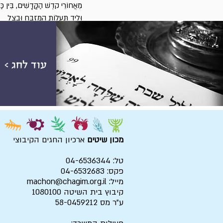
מֵאֲחוֹרֵי קדֶשׁ הַקֳּדָשִׁים, בֵּין כַּד
וּלְיַד תְּעָלוֹת הַמִּזְבַּחַ וּבְצֵל
הַפָּרכֶת הָרְקוּמָה, בֵּין הַכְּרוּבִ
עוד לחג >
מכון שיטים
ארכיון החגים הקיבוצי
טל: 04-6536344
פקס: 04-6532683
מייל:
machon@chagim.org.il
קיבוץ בית השיטה 1080100
ע"ר מס 58-0459212