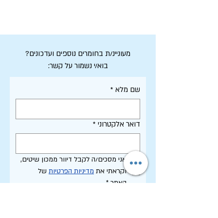
במחשבה שמאחורי הדברים. תמונה: דוידי ורדי, מתוך
צילום: מיכל כוכבא-כהן לעיון בברכה
פיקיויקי
המלאה של קיבוץ משמרות ובברכות נוספות
מעוניינ/ת בחומרים נוספים ועדכונים?
בוא/י נשמור על קשר:
שם מלא
*
דואר אלקטרוני
*
אני מסכים/ה לקבל דיוור ממכון שיטים, 
וקראתי את 
מדיניות הפרטיות
 של 
האתר
*
רשמו אותי!