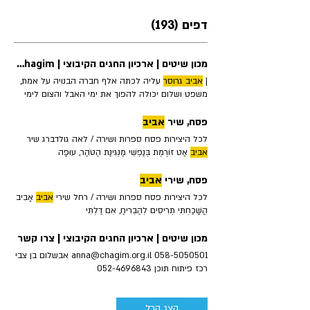
דפים (193)
מכון שיטים | ארכיון החגים הקיבוצי | Shittim | Chagim
|
אביב גרוסר
עליה לכתה אלף חברה הבנויה על אמת,
משפט ושלום יכולה להפוך את ימי האבל והצום לימי
ששון ושמחה "רק עם הזיכרון… לא היינו מגיעים עד
הלום": ט' באב בין זיכרון למעשה | יעל
גרוס
-רוזן צומות
פסח, שיר
אביב
החורבן מה הופך
לכל היצירות פסח ספרות ושירה / לאה גולדברג שיר
אביב
אַט זוֹרֶמֶת בְּנַפְשִׁי מַנְגִּינַת הַטֹּהַר, עוּפָה
פסח, שירי
אביב
לכל היצירות פסח ספרות ושירה / רחל שירי
אביב
אָבִיב
הֲשָׁכַחְתִּי תְרִיסִים לְהַבְרִיחַ, אִם דַּלְתִּי
מכון שיטים | ארכיון החגים הקיבוצי | צרו קשר
058-5050501 anna@chagim.org.il אבשלום בן צבי
רכז פיתוח תוכן 052-4696843
avshalom@chagim.org.il יעל
גרוס
רוזן פיתוח מערכי
שיעור 054-4598937 yael@chagim.org.il דינה
רביב
הצג הכל
שסטצקי 'מיזם 'צומחת שוב 052-4696842 מערכת