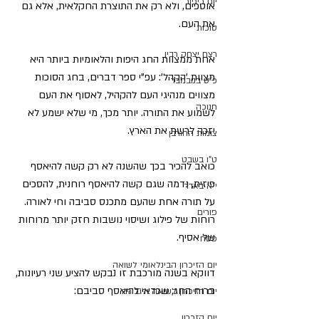
יום כיפור
אוספים, ולא רק את התוצרת החקלאית, אלא גם 
את העם.
סוכות
רצח יצחק רבין
אחת ממצוות החג היפות והלאומיות ביותר היא 
מצוות 'הקהל': עפ"י ספר דברים, בחג הסוכות 
כ"ט בנובמבר
מצווים מנהיגי העם להקהיל, לאסוף את העם 
חנוכה
לשמוע את התורה. יותר מכך, מי שלא ישמע לא 
יזכה לרשת את הארץ.
צומות החורבן
ט"ו בשבט
כואב להכיר בכך שהשנה לא רק קשה להיאסף 
פיזית, נדמה שגם קשה להיאסף רוחנית, להסכים 
י"א באדר
על תורה אחת שהעם מתכנס סביבה וחי לאורה. 
פורים
רוחות של פילוג ושיסוי נושבות חזק יותר מרוחות 
של אסיף.
פסח
יום הזיכרון הבינלאומי לשואה
דווקא בשנה מורכבת זו נבקש להציע שני רעיונות, 
ברוח החג, שכדאי להיאסף סביבם:
יום הזיכרון לשואה ולגבורה
יום הזכרון