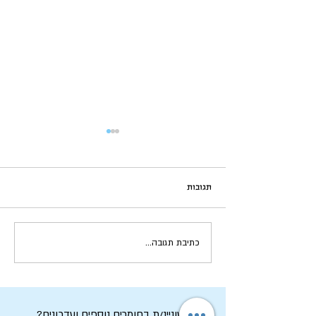
תגובות
ראש השנה ויום הכיפורים: חגים
כתיבת תגובה...
עם פנים אל העתיד | אביב גרוסר
מעוניינ/ת בחומרים נוספים ועדכונים?