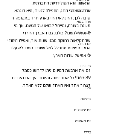
הראשון הוא הסולידריות החברתית.
אחד ממנהגי החג, התפילה לגשם, היא דוגמא 
יום העצמאות
טובה לכך. החקלאי החי בארץ חרד בתקופה זו 
אחד במאי
משנת בצורת, ומייחל לבואו של הגשם. אך מי 
ל"ג בעומר
מתפלל לגשם? כולם. גם האברך החרדי 
שהחקלאות רחוקה ממנו שנות אור, ואפילו היהודי 
יום הרצל
החי בתפוצות מתפלל לאל שיוריד גשם. לא עליו 
ט"ו באב
כי אם על שדות הארץ.
שבועות
גם את ארבעת המינים ניתן לדרוש כסמל 
כנס שיטים
לאחדות: כל אחד שונה ומיוחד, אך הם נאגדים 
לצרור אחד ואין האחד שלם ללא האחר.
סיגד
שמיטה
יום ירושלים
יום האישה
כללי