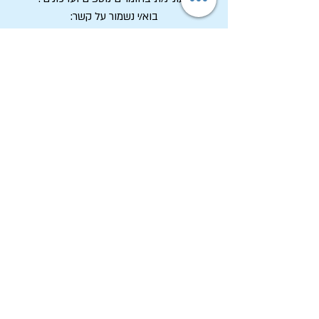
בוא/י נשמור על קשר:
שם מלא
*
דואר אלקטרוני
*
אני מסכים/ה לקבל דיוור ממכון שיטים, 
וקראתי את 
מדיניות הפרטיות
 של 
האתר
*
רשמו אותי!
תקנון האתר - שימוש, פרטיות וסחר
הצהרת נגישות
רשימת פרסומי המכון