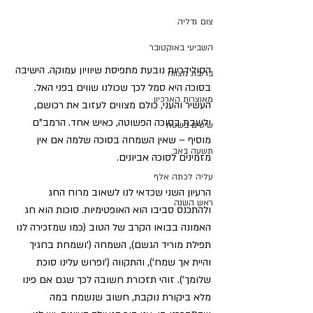
צום גדליה
השביעי באוקטובר
הסולידריות נובעת מתפיסת שיוויון עמוקה. הישיבה 
בר/בת מצווה
בסוכה היא סמל לכך שכולנו שווים בפני האל. 
מאוצרות הארכיון
העשיר והעני, כולם מצווים לעזוב את רכושם, 
ולשבת בסוכה הפשוטה, כאיש אחד. הרמב"ם 
שיטים בשטח
מוסיף – שאין השמחה בסוכה שלמה אם אין 
תשעה באב
מזמינים לסוכה אביונים.
עליה לכתה אלף
הרעיון השני שכדאי לנו לשאוב מרוח החג 
ראש השנה
ולהתכנס סביבו הוא האופטימיות. סוכות הוא חג 
האמונה בבואו הקרב של הטוב (כמו שמזכירה לנו 
תפילת מוריד הגשם), השמחה ('ושמחת בחגיך 
והיית אך שמח'), והתקווה ('ופרוש עלינו סוכת 
שלומך'). זוהי תזכורת חשובה לכך שגם אם פינו 
מלא ביקורת נוקבת, חשוב שנשמח במה 