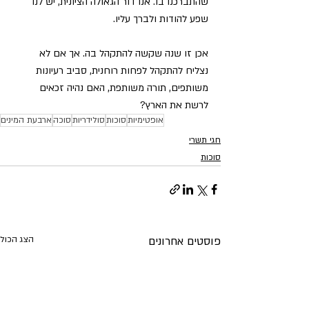
שהתברכנו בו. אנו דור הגאולה הציונית, יש לנו 
שפע להודות ולברך עליו.
אכן זו שנה שקשה להתקהל בה. אך אם לא 
נצליח להתקהל לפחות רוחנית, סביב רעיונות 
משותפים, תורה משותפת, האם נהיה זכאים 
לרשת את הארץ?
אופטימיות
סוכות
סולידריות
סוכה
ארבעת המינים
חגי תשרי
סוכות
פוסטים אחרונים
הצג הכול