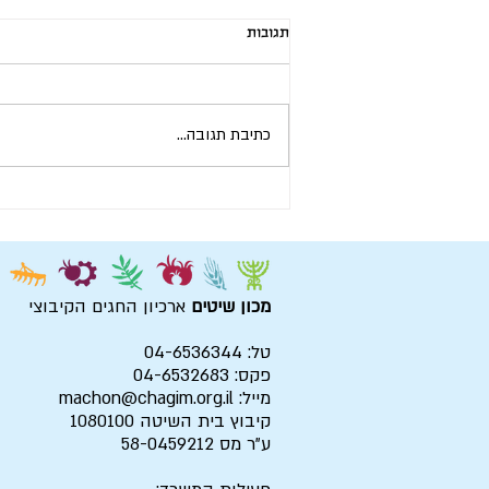
תגובות
כתיבת תגובה...
מה הקשר בין הרצל, בר־כוכבא
ואלומת שיבולים | ארכיון החגים
מכון שיטים
ארכיון החגים הקיבוצי
טל: 04-6536344
פקס: 04-6532683
מייל:
machon@chagim.org.il
קיבוץ בית השיטה 1080100
ע"ר מס 58-0459212