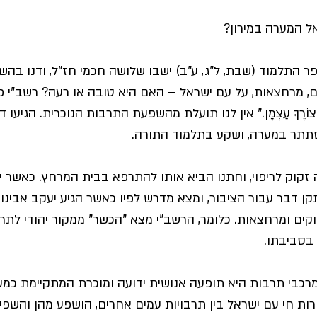
ל המערה במירון? 
י
צום גדליה
השביעי באוקטובר
בר/בת מצווה
פר התלמוד (שבת, ל"ג, ע"ב) ישבו שלושה חכמי חז"ל, ודנו בה
ם, מרחצאות, על עם ישראל – האם היא טובה או רעה? רשב"י פסק:
ּ אֶלָּא לְצוֹרֶךְ עַצְמָן." אין לנו תועלת מהשפעת התרבות הנוכרית. הגיעו
סתתר במערה, ושקע בתלמוד התורה.
קוק לריפוי, וחתנו הביא אותו להתרפא בבית המרחץ. כאשר יצ
קן דבר עבור הציבור, ומצא מדרש לפיו כאשר הגיע יעקב אבינו 
קים ומרחצאות. כלומר, הרשב"י מצא "הכשר" ממקור יהודי לתר
בסביבתו. 
רכבי תרבות היא תופעה אנושית ידועה ומוכרת המתקיימת כמע
רות חי עם ישראל בין תרבויות עמים אחרים, הושפע מהן והשפיע