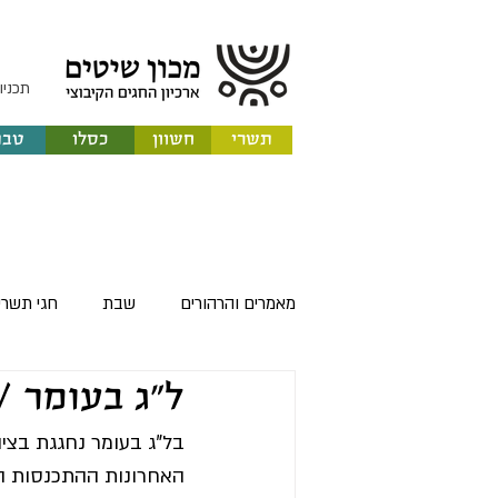
תכניו
תשרי
חשוון
כסלו
טבת
מאמרים והרהורים
שבת
חגי תשרי
ל"ג בעומר /
ט"ו בשבט
י"א באדר
פורים
בל"ג בעומר נחגגת בציון
האחרונות ההתכנסות הע
יום העצמאות
אחד במאי
ל