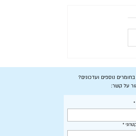
למדורה / הרהורים לל"ג
| אביב גרוסר
 בחומרים נוספים ועדכונים?
ור על קשר:
*
טרוני
*