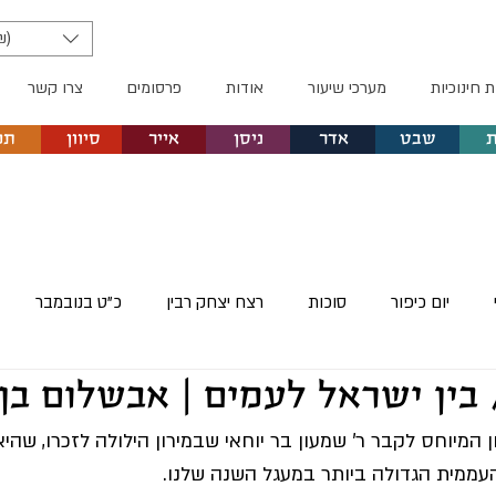
₪)
ת חינוכיות
מערכי שיעור
אודות
פרסומים
צרו קשר
שבט
אדר
ניסן
אייר
סיוון
תמ
יום כיפור
סוכות
רצח יצחק רבין
כ"ט בנובמבר
 בין ישראל לעמים | אבשלום בן 
פסח
יום הזיכרון הבינלאומי לשואה
יום הזיכרון לשואה ול
 המיוחס לקבר ר' שמעון בר יוחאי שבמירון הילולה לזכרו, שהי
ממית הגדולה ביותר במעגל השנה שלנו. 
"ג בעומר
יום הרצל
ט"ו באב
שבועות
כנס שיטים