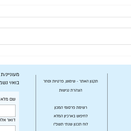
האש שבוערת מבפנים ואיגרת בר
מסביב 
כוכבא - לקח על אחריות ונשיאה
בעומר 
בנטל | אביב גרוסר
מעוניינ/ת
תקנון האתר - שימוש, פרטיות וסחר
בוא/י נשמ
הצהרת נגישות
שם מלא
רשימת פרסומי המכון
לחיפוש בארכיון המלא
דואר אלק
לוח תכנון שנתי תשפ"ו