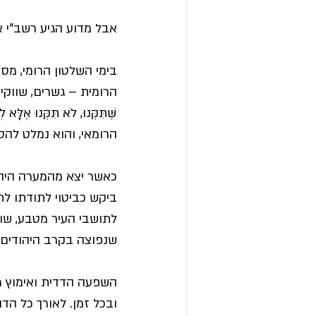
אבל מדוע הגיע רשב"י א
יום ירושלים
יום האישה
כלל
בימי השלטון הרומי, מס
הרומית – גשרים, שווקי
שֶּׁתִּקְּנוּ, לֹא תִּקְּנו
הרומאי, והוא נמלט לה
כאשר יצא מהמערה היה ז
ביקש כביטוי לתודתו לת
לתושבי העיר מטבע, שוו
שנפוצה בקרב היהודים 
השפעה הדדית ואימוץ מ
ובכל זמן. לאורך כל הדו