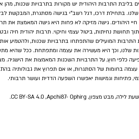
 בליבת התרבות היהודית יש מקורות בתרבויות שכנות, מהן אומצ
לנו. בתחילת דרכו, דגל רשב"י בגישה מסתגרת, המבקשת לב
י היהודים. גישה מזיקה לא פחות היא גישה המאמצת את תר
וך תחושת נחיתות, ביטול עצמי וחיקוי. תרבות יהודית חיה וב
ת התרבות המועילים שהתפתחו בתרבויות שכנות, ולהטמיע אות
 שלנו, וכך היא מעשירה את עצמה ומתפתחת. ככל שהיא מת
עה כלפי חוץ, על התרבויות השכנות המאמצות את הישגיה. מצי
עצמה בחומות של הסתגרות, או אם תפרוץ את גבולותיה בהת
מי, פתיחות וגמישות יאפשרו השפעה הדדית ועושר תרבותי. 
צפון, CC BY-SA 4.0 ,Apchi87- Ophirg.