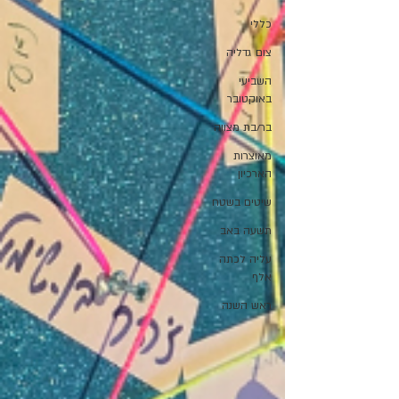
כללי
צום גדליה
השביעי
באוקטובר
בר/בת מצווה
מאוצרות
הארכיון
שיטים בשטח
תשעה באב
עליה לכתה
אלף
ראש השנה