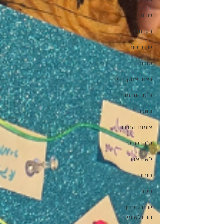
שבת
חגי תשרי
יום כיפור
סוכות
רצח יצחק רבין
כ"ט בנובמבר
חנוכה
צומות החורבן
ט"ו בשבט
י"א באדר
פורים
פסח
יום הזיכרון
הבינלאומי