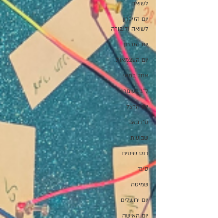
לשואה
יום הזיכרון
לשואה ולגבורה
יום הזכרון
יום העצמאות
אחד במאי
ל"ג בעומר
יום הרצל
ט"ו באב
שבועות
כנס שיטים
סיגד
שמיטה
יום ירושלים
יום האישה