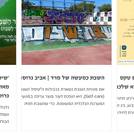
פסח
יום הזיכרון הבינלאומי לשואה
יום הזיכרון לשואה ול
"ג בעומר
יום הרצל
ט"ו באב
שבועות
כנס שיטים
י
צום גדליה
השביעי באוקטובר
בר/בת מצווה
ם טקס
השבת כמעשה של מרד | אביב גרוסר
'שיר
א שלכם"?
מאחו
אם מנוחת השבת נשארת בגבולות ה"טיפול העצמי"
גרוס
(Self-care), היא הופכת לעוד מוצר צריכה במנועי
יון החגים,
המערכת הכלכלית המשומנת. כדי שהשבת תהיה
ע, בין הזמן
גלגול
מעשה של מרד בשגרת החול, עלינו להופכה
רת לחידוש.
ושמלת
למחויבות קולקטיבית לעצירה. השבת מתחילה ברגע
 למשל, בקבלת השבת מחורף 1974, משובצת
הכולל
שבו אנו מסרבים ומסרבות להשתתף במרוץ
בת ושירת