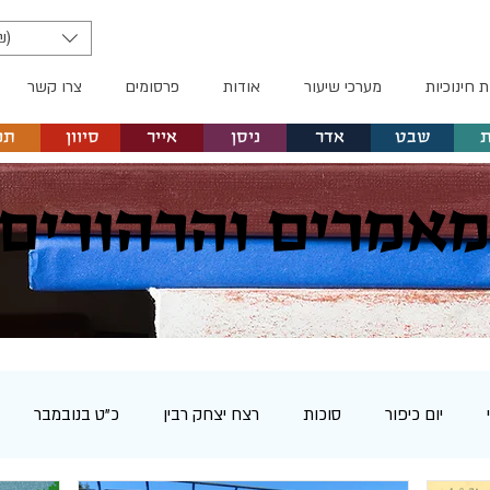
₪)
ת חינוכיות
מערכי שיעור
אודות
פרסומים
צרו קשר
שבט
אדר
ניסן
אייר
סיוון
תמ
אמרים והרהורים
יום כיפור
סוכות
רצח יצחק רבין
כ"ט בנובמבר