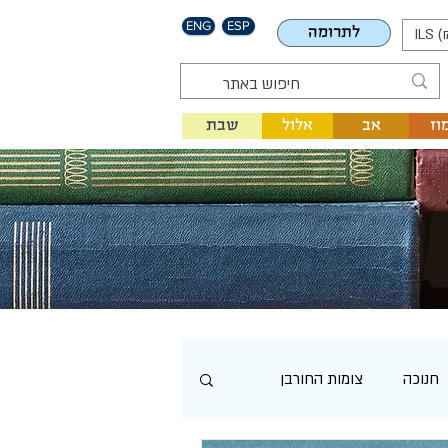
ENG
ESP
לתרומה
ILS (
וז
אב
אלול
שבת
חנוכה
צומות החורבן