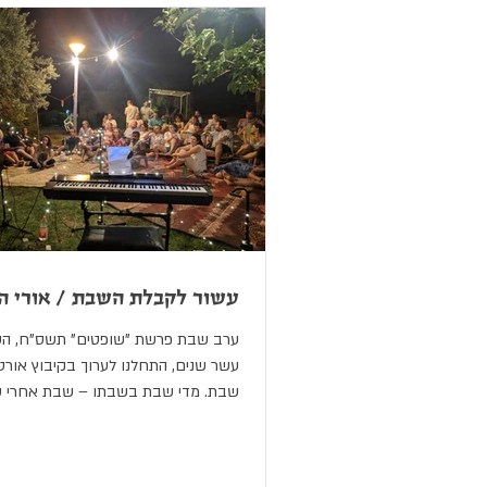
"הללויה", פינה המתייחסת ללוח השנה ל
'פרח החודש' – הכלנית הפורחת בתקופ
בוהק בסביבות הקיבוץ
עשור לקבלת השבת / אורי הי
ערב שבת פרשת "שופטים" תשס"ח, הש
עשר שנים, התחלנו לערוך בקיבוץ אורט
שבת. מדי שבת בשבתו – שבת אחרי 
מאות קבלות שבת....