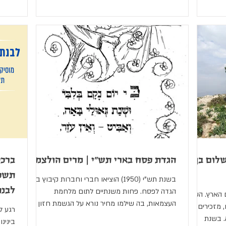
לום בן
הגדת פסח בארי תש"י | מרים הולצמן
ברכה
תשפ"
בשנת תש"י (1950) הוציאו חברי וחברות קיבוץ בארי
לבנת
הגדה לפסח. פחות משנתיים לתום מלחמת
 הארץ. השנה
העצמאות, בה שילמו מחיר נורא על הגשמת חזון
מזכירים לנו
רגע ל
חייהם – הקמת מדינה יהודית בארץ ישראל, עיצבו
. בשנת
בינינ