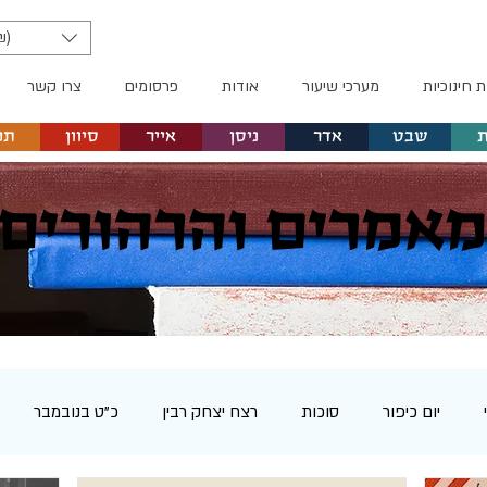
₪)
ת חינוכיות
מערכי שיעור
אודות
פרסומים
צרו קשר
שבט
אדר
ניסן
אייר
סיוון
תמ
אמרים והרהורים
יום כיפור
סוכות
רצח יצחק רבין
כ"ט בנובמבר