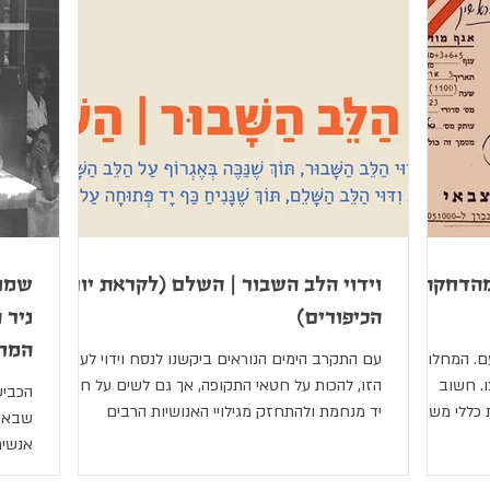
פסח
יום הזיכרון הבינלאומי לשואה
יום הזיכרון לשואה ול
"ג בעומר
יום הרצל
ט"ו באב
שבועות
כנס שיטים
י
צום גדליה
השביעי באוקטובר
בר/בת מצווה
ומהדחקת
וידוי הלב השבור | השלם (לקראת יום
שמונ
הכיפורים)
ניר 
המחנ
ם. המחלוקת
עם התקרב הימים הנוראים ביקשנו לנסח וידוי לעת
רצו. חשוב
הזו, להכות על חטאי התקופה, אך גם לשים על חזנו
הכביש
ת כללי משחק
יד מנחמת ולהתחזק מגילויי האנושיות הרבים
שבאו 
שסביבנו.
אנשים