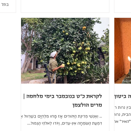
חברי הקיבוץ תוכן חג הרלוונטי לערכיהם ולאורחות
בתל א
חייהם. בשנים ההן, הגדות הקיבוצים קיימו את מצוות
ליבי,
"חייב אדם לראות את עצמו כאילו הוא יצא ממצרים"
לרדת.
בכך ששילבו את תולדות עם ישראל בעת ההיא.
והנה,
ההגדות סיפרו את סיפור הגלות, ההעפלה, החלוציות,
והאכז
הלחימה וההתיישבות באזורי הספר כהמשך ישיר
יותר.
למאבק של בני ישראל לחירות וכחלק ממסעם חזרה
דווקא
ל
הזדמנ
לא זר
 ביטון
לקראת כ"ט בנובמבר בימי מלחמה |
מרים הולצמן
ן נרות רבים
בית, נרות
… וְאַנְשֵׁי מְדִינַת הַיְּהוּדִים אָז מָחוּ מִלֶּחְיָם בְּשַׁרְווּל אֶת
האיר" את...
דִּמְעַת הַשִּׂמְחָה אֵין-עֵדִים, וַיּוֹדוּ לֶאלֹהֵי הַגְּמוּל....