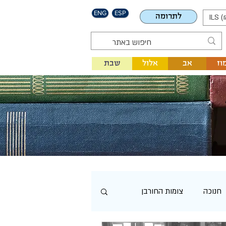
ENG
ESP
לתרומה
ILS (
וז
אב
אלול
שבת
חנוכה
צומות החורבן