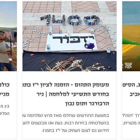
, הסיפור
מעומק התהום - הזמנה לציון י"ז בתמוז
כולנ
ביב
בחודש התשיעי למלחמה | ניר
מגיל
הרבורגר ותום נבון
בין מ
הפליט
רך 'חנה'לה
בתשעת החודשים שחלפו מאז פרוץ המלחמה עסקנו
 מקורית,
בהשלכותיה בזירות רבות. כעת אנו מבקשים להציע
חידוש גם לצום העתיק של י"ז בתמוז.