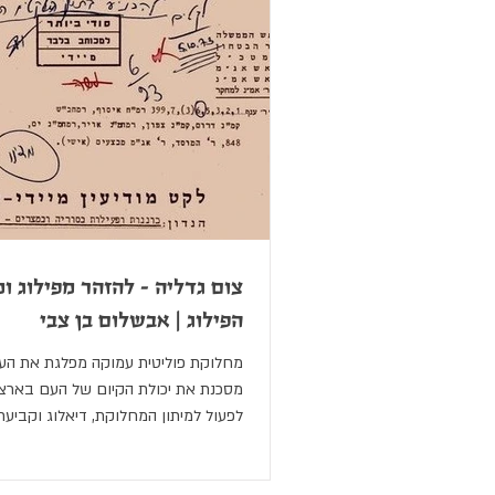
ט"ו בשבט
י"א באדר
פורים
יום העצמאות
אחד במאי
ל
יום ירושלים
יום האישה
כלל
צום גדליה - להזהר מפילוג 
הפילוג | אבשלום בן צבי
מחלוקת פוליטית עמוקה מפלגת את הע
מסכנת את יכולת הקיום של העם בא
לפעול למיתון המחלוקת, דיאלוג וקביע
מוסכמים.