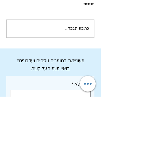
תגובות
מ"ברוך שפטרנו" - ל"ברוך
כתיבת תגובה...
שקשרנו" | יעל גרוס רוזן
מעוניינ/ת בחומרים נוספים ועדכונים?
בוא/י נשמור על קשר:
שם מלא
*
דואר אלקטרוני
*
אני מסכים/ה לקבל דיוור ממכון שיטים, 
וקראתי את 
מדיניות הפרטיות
 של 