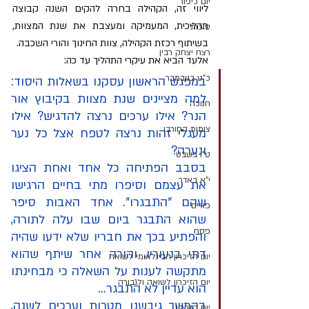
יום כיפור
ליווי זה, הקהילה בחרה להקים השנה קבוצה 
תהליכית, המעמיקה ומעצבת את שנת המצוות, 
סוכות
בשיתוף רכזת הקהילה, צוות החינוך והורי השכבה.
רצח יצחק רבין
אלעד הביא את עיקרי התהליך עד כה:
כ"ט בנובמבר
במפגש הראשון עסקנו בשאלות היסוד: 
למה מציינים שנת מצוות בקיבוץ אור 
חנוכה
הנר? אילו ערכים נרצה להדגיש? אילו 
צומות החורבן
מעגלי זהות נרצה לטפח אצל כל נער 
ונערה?
ט"ו בשבט
בסבב הפתיחה כל אחד ואחת הציגו 
י"א באדר
את עצמם וסיפרו מתי בחיים הרגישו 
שהם "התבגרו". אחד האבות סיפר 
פורים
שהוא התבגר ביום שבו עלה לתורה, 
פסח
והפתיע בכך את חבריו שלא ידעו שהיה 
דתי בנעוריו, והורה אחר שיתף שהוא 
יום הזיכרון הבינלאומי לשואה
מתקשה לענות על השאלה כי מבחינתו 
יום הזיכרון לשואה ולגבורה
הוא עדיין לא התבגר...
בהמשך גיבשנו מטרות וערכים לשנה, 
יום הזכרון