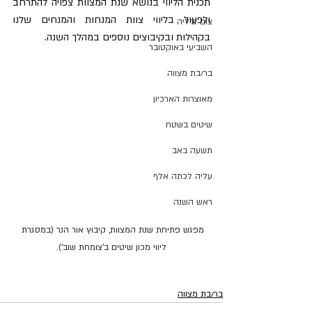
תכנית הליווי בנושא שנת המצוות צפויה להתרחב 
ולפעול בליווי צוות המנחות והמנחים שלנו 
צום גדליה
בקהילות ובקיבוצים נוספים במהלך השנה.
השביעי באוקטובר
בר/בת מצווה
מאוצרות הארכיון
שיטים בשטח
תשעה באב
עליה לכתה אלף
ראש השנה
מפגש פתיחת שנת המצוות, קיבוץ אור הנר (במסגרת 
ליווי מכון שיטים ב'צומחת שוב').
בר/בת מצווה