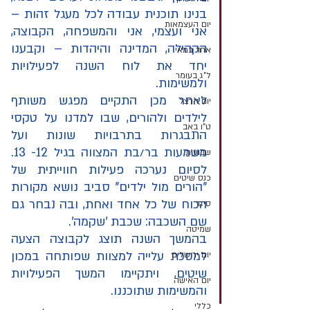
בנינו תוכנית עבודה לכל מעגל זהות – 
יום העצמאות
אני ועצמי, אני והמשפחה, הקבוצה, 
הקהילה, המדינה והיהדות – וקבענו 
אחד במאי
יחד את לוח השנה לפעילויות 
ל"ג בעומר
ולמשימות.
לאחר מכן התקיים מפגש משותף 
יום הרצל
לילדים ולהורים, שבו למדנו על טקסי 
ט"ו באב
התבגרות בתרבויות שונות ועל 
משמעות בר/בת המצווה בגיל 12- 13. 
שבועות
לסיום נערכה פעילות חווייתית של 
כנס שיטים
"הורים מול ילדים" סביב נושא מקורות 
הכוח של כל אחד ואחת, ובה נבחר גם 
סיגד
שם השכבה: שכבת 'שקמה'.
שמיטה
בהמשך השנה תוצג לקבוצה הצעה 
למסכת עלייה למצוות שפותחה במכון 
יום ירושלים
שיטים, ויתקיימו המשך הפעילויות 
יום האישה
והמשימות שתוכננו. 
כללי