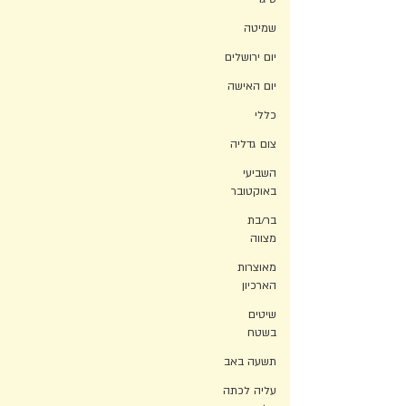
שמיטה
יום ירושלים
יום האישה
כללי
צום גדליה
השביעי
באוקטובר
בר/בת
מצווה
מאוצרות
הארכיון
שיטים
בשטח
תשעה באב
עליה לכתה