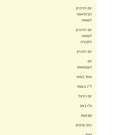
יום הזיכרון
הבינלאומי
לשואה
יום הזיכרון
לשואה
ולגבורה
יום הזכרון
יום
העצמאות
אחד במאי
ל"ג בעומר
יום הרצל
ט"ו באב
שבועות
כנס שיטים
סיגד