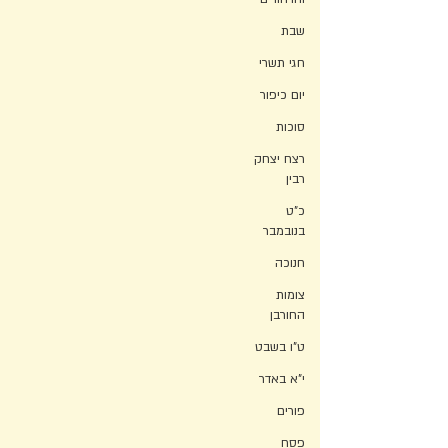
שבת
חגי תשרי
יום כיפור
סוכות
רצח יצחק
רבין
כ"ט
בנובמבר
חנוכה
צומות
החורבן
ט"ו בשבט
י"א באדר
פורים
פסח